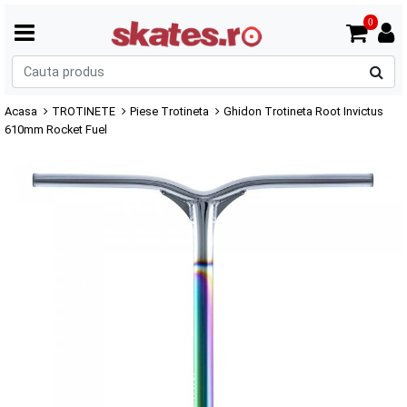
0
C
p
Acasa
TROTINETE
Piese Trotineta
Ghidon Trotineta Root Invictus
610mm Rocket Fuel