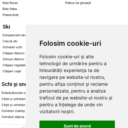
Role Roces
Patine de gheață
Role Seba
Powerslide
Ski
Snowboard
Echipament ski
Magazin snowboard
Folosim cookie-uri
Cască ski
Echipament snowboard
Ochelari schi
Legături Rome SDS
Clăpari Atomic
Folosim cookie-uri și alte
Skate & longboard
Schiuri Atomic
tehnologii de urmărire pentru a
Clăpari reglabili
Santa Cruz
îmbunătăți experiența ta de
Clăpari copii
Enuff Skateboards
navigare pe website-ul nostru,
Schi și snowboard
Diverse
pentru afișa conținut și reclame
personalizate, pentru a analiza
Îmbrăcăminte schi și snowboard
Cum aleg rolele
traficul de pe website-ul nostru și
Căști și ochelari de iarnă
Cum aleg ochelarii
pentru a înțelege de unde vin
Căști și ochelari Alpina
Ochelari de soare Oakley
vizitatorii noștri.
Ochelari Oakley
Ochelari de soare Alpina
Ochelari Alpina
Intretinere manusi
Sunt de acord