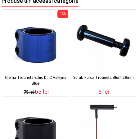
Produse din aceeasi categorie
-13%
Clema Trotineta Ethic DTC Valkyria
Surub Furca Trotineta Blunt 28mm
Blue
65 lei
5 lei
75 lei