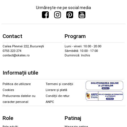
Urmărește-ne pe social media
Contact
Program
Calea Plevnei 222, București
Luni - vineri: 10.00 - 20.00
0755 223 274
Sâmbătă: 10.00 - 17.00
contact@skates.ro
Duminică: închis
Informații utile
Politica de utilizare
Termeni și condiții
Cookies
Livrare și plată
Prelucrarea datelor cu
Condiții de retur
caracter personal
ANPC
Role
Patinaj
Role adulți
Magazin patine