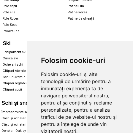
Role copii
Patine Fila
Role Fila
Patine Roces
Role Roces
Patine de gheață
Role Seba
Powerslide
Ski
Snowboard
Echipament ski
Magazin snowboard
Folosim cookie-uri
Cască ski
Echipament snowboard
Ochelari schi
Legături Rome SDS
Clăpari Atomic
Folosim cookie-uri și alte
Skate & longboard
Schiuri Atomic
tehnologii de urmărire pentru a
Clăpari reglabili
Santa Cruz
îmbunătăți experiența ta de
Clăpari copii
Enuff Skateboards
navigare pe website-ul nostru,
Schi și snowboard
Diverse
pentru afișa conținut și reclame
personalizate, pentru a analiza
Îmbrăcăminte schi și snowboard
Cum aleg rolele
traficul de pe website-ul nostru și
Căști și ochelari de iarnă
Cum aleg ochelarii
pentru a înțelege de unde vin
Căști și ochelari Alpina
Ochelari de soare Oakley
vizitatorii noștri.
Ochelari Oakley
Ochelari de soare Alpina