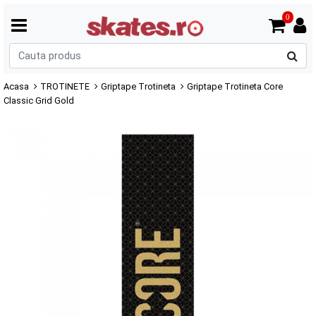
0
C
p
Acasa
TROTINETE
Griptape Trotineta
Griptape Trotineta Core
Classic Grid Gold