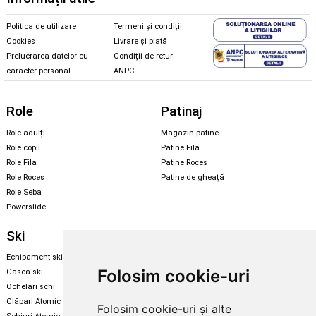
Politica de utilizare
Termeni și condiții
Cookies
Livrare și plată
Prelucrarea datelor cu
Condiții de retur
caracter personal
ANPC
Role
Patinaj
Role adulți
Magazin patine
Role copii
Patine Fila
Role Fila
Patine Roces
Role Roces
Patine de gheață
Role Seba
Powerslide
Ski
Snowboard
Echipament ski
Magazin snowboard
Folosim cookie-uri
Cască ski
Echipament snowboard
Ochelari schi
Legături Rome SDS
Clăpari Atomic
Folosim cookie-uri și alte
Skate & longboard