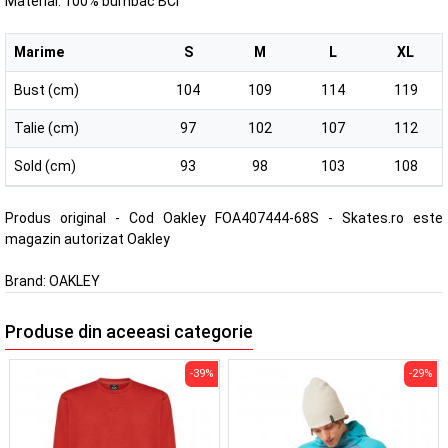
Material: 100% bumbac BCI
Marime
S
M
L
XL
Bust (cm)
104
109
114
119
Talie (cm)
97
102
107
112
Sold (cm)
93
98
103
108
Produs original - Cod Oakley FOA407444-68S - Skates.ro este
magazin autorizat Oakley
Brand:
OAKLEY
Produse din aceeasi categorie
-39%
-29%