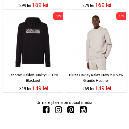
189 lei
169 lei
299 lei
279 lei
-53%
-45%
Hanorac Oakley Duality B1B Po
Bluza Oakley Relax Crew 2.0 New
Blackout
Granite Heather
149 lei
149 lei
319 lei
269 lei
Urmărește-ne pe social media