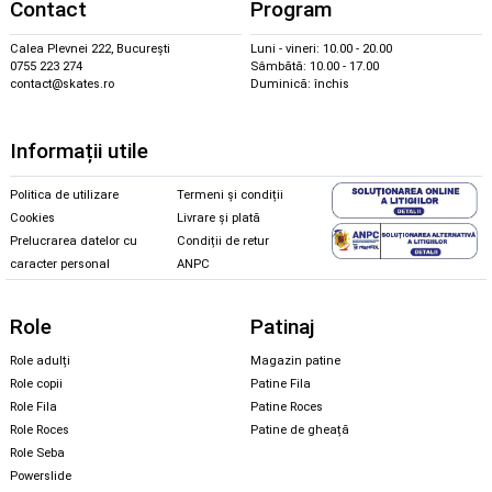
Contact
Program
Calea Plevnei 222, București
Luni - vineri: 10.00 - 20.00
0755 223 274
Sâmbătă: 10.00 - 17.00
contact@skates.ro
Duminică: închis
Informații utile
Politica de utilizare
Termeni și condiții
Cookies
Livrare și plată
Prelucrarea datelor cu
Condiții de retur
caracter personal
ANPC
Role
Patinaj
Role adulți
Magazin patine
Role copii
Patine Fila
Role Fila
Patine Roces
Role Roces
Patine de gheață
Role Seba
Powerslide