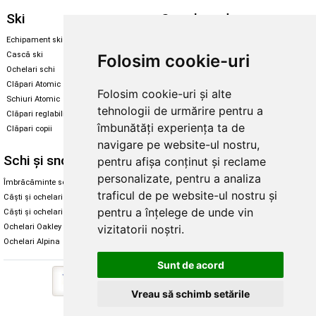
Ski
Snowboard
Echipament ski
Magazin snowboard
Cască ski
Echipament snowboard
Folosim cookie-uri
Ochelari schi
Legături Rome SDS
Clăpari Atomic
Folosim cookie-uri și alte
Skate & longboard
Schiuri Atomic
tehnologii de urmărire pentru a
Clăpari reglabili
Santa Cruz
îmbunătăți experiența ta de
Clăpari copii
Enuff Skateboards
navigare pe website-ul nostru,
Schi și snowboard
Diverse
pentru afișa conținut și reclame
personalizate, pentru a analiza
Îmbrăcăminte schi și snowboard
Cum aleg rolele
traficul de pe website-ul nostru și
Căști și ochelari de iarnă
Cum aleg ochelarii
pentru a înțelege de unde vin
Căști și ochelari Alpina
Ochelari de soare Oakley
vizitatorii noștri.
Ochelari Oakley
Ochelari de soare Alpina
Ochelari Alpina
Intretinere manusi
Sunt de acord
Vreau să schimb setările
Copyright © 2026 Skates.ro | SC Zmart Skating SRL