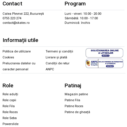
Contact
Program
Calea Plevnei 222, București
Luni - vineri: 10.00 - 20.00
0755 223 274
Sâmbătă: 10.00 - 17.00
contact@skates.ro
Duminică: închis
Informații utile
Politica de utilizare
Termeni și condiții
Cookies
Livrare și plată
Prelucrarea datelor cu
Condiții de retur
caracter personal
ANPC
Role
Patinaj
Role adulți
Magazin patine
Role copii
Patine Fila
Role Fila
Patine Roces
Role Roces
Patine de gheață
Role Seba
Powerslide