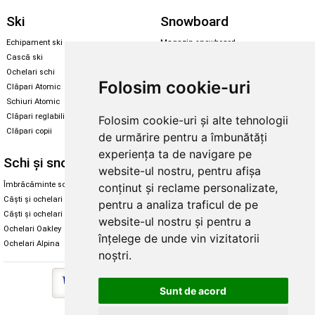
Ski
Snowboard
Echipament ski
Magazin snowboard
Cască ski
Echipament snowboard
Ochelari schi
Legături Rome SDS
Folosim cookie-uri
Clăpari Atomic
Skate & longboard
Schiuri Atomic
Clăpari reglabili
Folosim cookie-uri și alte tehnologii
Santa Cruz
Clăpari copii
de urmărire pentru a îmbunătăți
Enuff Skateboards
experiența ta de navigare pe
Schi și snowboard
Diverse
website-ul nostru, pentru afișa
Îmbrăcăminte schi și snowboard
Cum aleg rolele
conținut și reclame personalizate,
Căști și ochelari de iarnă
Cum aleg ochelarii
pentru a analiza traficul de pe
Căști și ochelari Alpina
Ochelari de soare Oakley
website-ul nostru și pentru a
Ochelari Oakley
Ochelari de soare Alpina
înțelege de unde vin vizitatorii
Ochelari Alpina
Intretinere manusi
noștri.
Sunt de acord