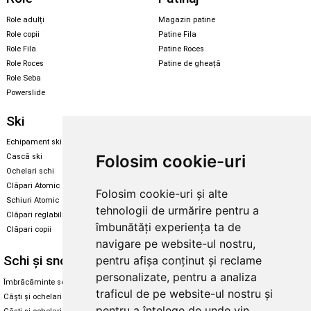
Role adulți
Magazin patine
Role copii
Patine Fila
Role Fila
Patine Roces
Role Roces
Patine de gheață
Role Seba
Powerslide
Ski
Snowboard
Echipament ski
Magazin snowboard
Folosim cookie-uri
Cască ski
Echipament snowboard
Ochelari schi
Legături Rome SDS
Clăpari Atomic
Folosim cookie-uri și alte
Skate & longboard
Schiuri Atomic
tehnologii de urmărire pentru a
Clăpari reglabili
Santa Cruz
îmbunătăți experiența ta de
Clăpari copii
Enuff Skateboards
navigare pe website-ul nostru,
Schi și snowboard
Diverse
pentru afișa conținut și reclame
personalizate, pentru a analiza
Îmbrăcăminte schi și snowboard
Cum aleg rolele
traficul de pe website-ul nostru și
Căști și ochelari de iarnă
Cum aleg ochelarii
pentru a înțelege de unde vin