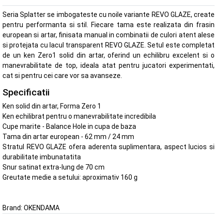
Seria Splatter se imbogateste cu noile variante REVO GLAZE, create
pentru performanta si stil. Fiecare tama este realizata din frasin
european si artar, finisata manual in combinatii de culori atent alese
si protejata cu lacul transparent REVO GLAZE. Setul este completat
de un ken Zero1 solid din artar, oferind un echilibru excelent si o
manevrabilitate de top, ideala atat pentru jucatori experimentati,
cat si pentru cei care vor sa avanseze.
Specificatii
Ken solid din artar, Forma Zero 1
Ken echilibrat pentru o manevrabilitate incredibila
Cupe marite - Balance Hole in cupa de baza
Tama din artar european - 62 mm / 24 mm
Stratul REVO GLAZE ofera aderenta suplimentara, aspect lucios si
durabilitate imbunatatita
Snur satinat extra-lung de 70 cm
Greutate medie a setului: aproximativ 160 g
Brand:
OKENDAMA