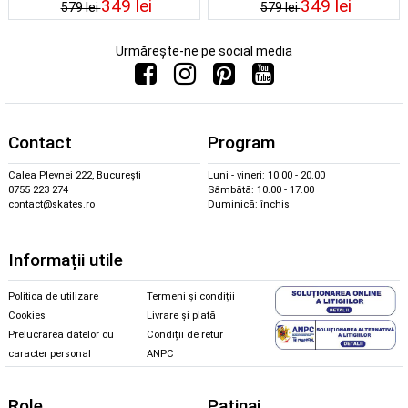
349 lei
349 lei
579 lei
579 lei
Urmărește-ne pe social media
Contact
Program
Calea Plevnei 222, București
Luni - vineri: 10.00 - 20.00
0755 223 274
Sâmbătă: 10.00 - 17.00
contact@skates.ro
Duminică: închis
Informații utile
Politica de utilizare
Termeni și condiții
Cookies
Livrare și plată
Prelucrarea datelor cu
Condiții de retur
caracter personal
ANPC
Role
Patinaj