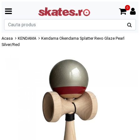
0
C
p
Acasa
KENDAMA
Kendama Okendama Splatter Revo Glaze Pearl
Silver/Red