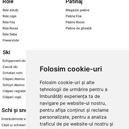
Role
Patinaj
Role adulți
Magazin patine
Role copii
Patine Fila
Role Fila
Patine Roces
Role Roces
Patine de gheață
Role Seba
Powerslide
Ski
Snowboard
Echipament ski
Magazin snowboard
Folosim cookie-uri
Cască ski
Echipament snowboard
Ochelari schi
Legături Rome SDS
Clăpari Atomic
Folosim cookie-uri și alte
Skate & longboard
Schiuri Atomic
tehnologii de urmărire pentru a
Clăpari reglabili
Santa Cruz
îmbunătăți experiența ta de
Clăpari copii
Enuff Skateboards
navigare pe website-ul nostru,
Schi și snowboard
Diverse
pentru afișa conținut și reclame
personalizate, pentru a analiza
Îmbrăcăminte schi și snowboard
Cum aleg rolele
traficul de pe website-ul nostru și
Căști și ochelari de iarnă
Cum aleg ochelarii