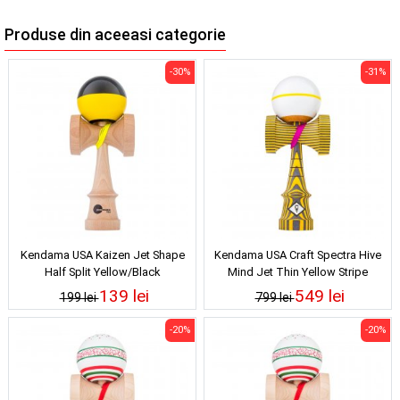
Produse din aceeasi categorie
-30%
-31%
Kendama USA Kaizen Jet Shape
Kendama USA Craft Spectra Hive
Half Split Yellow/Black
Mind Jet Thin Yellow Stripe
139 lei
549 lei
199 lei
799 lei
-20%
-20%