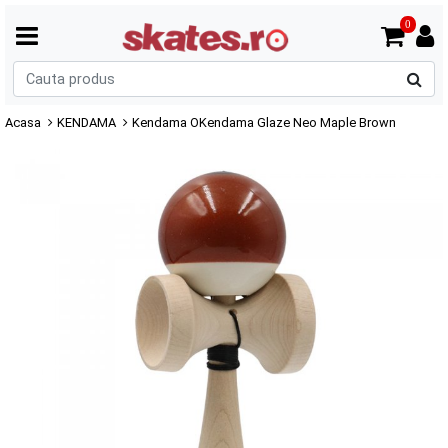
0
C
p
Acasa
KENDAMA
Kendama OKendama Glaze Neo Maple Brown