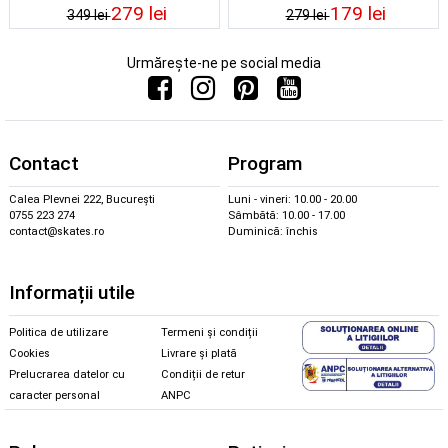
279 lei
179 lei
349 lei
279 lei
Urmărește-ne pe social media
Contact
Program
Calea Plevnei 222, București
Luni - vineri: 10.00 - 20.00
0755 223 274
Sâmbătă: 10.00 - 17.00
contact@skates.ro
Duminică: închis
Informații utile
Politica de utilizare
Termeni și condiții
Cookies
Livrare și plată
Prelucrarea datelor cu
Condiții de retur
caracter personal
ANPC