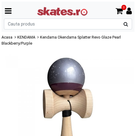
0
C
p
Acasa
KENDAMA
Kendama Okendama Splatter Revo Glaze Pearl
Blackberry/Purple