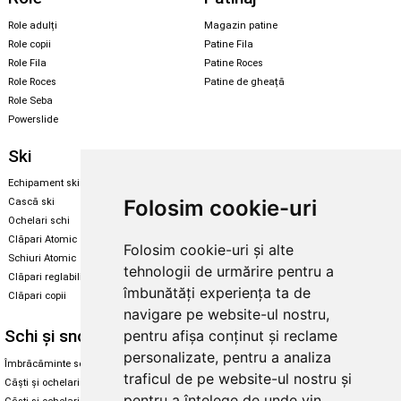
Role adulți
Magazin patine
Role copii
Patine Fila
Role Fila
Patine Roces
Role Roces
Patine de gheață
Role Seba
Powerslide
Ski
Snowboard
Echipament ski
Magazin snowboard
Folosim cookie-uri
Cască ski
Echipament snowboard
Ochelari schi
Legături Rome SDS
Clăpari Atomic
Folosim cookie-uri și alte
Skate & longboard
Schiuri Atomic
tehnologii de urmărire pentru a
Clăpari reglabili
Santa Cruz
îmbunătăți experiența ta de
Clăpari copii
Enuff Skateboards
navigare pe website-ul nostru,
Schi și snowboard
Diverse
pentru afișa conținut și reclame
personalizate, pentru a analiza
Îmbrăcăminte schi și snowboard
Cum aleg rolele
traficul de pe website-ul nostru și
Căști și ochelari de iarnă
Cum aleg ochelarii
pentru a înțelege de unde vin