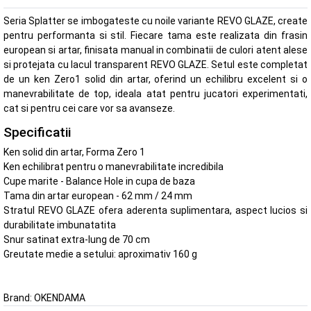
Seria Splatter se imbogateste cu noile variante REVO GLAZE, create
pentru performanta si stil. Fiecare tama este realizata din frasin
european si artar, finisata manual in combinatii de culori atent alese
si protejata cu lacul transparent REVO GLAZE. Setul este completat
de un ken Zero1 solid din artar, oferind un echilibru excelent si o
manevrabilitate de top, ideala atat pentru jucatori experimentati,
cat si pentru cei care vor sa avanseze.
Specificatii
Ken solid din artar, Forma Zero 1
Ken echilibrat pentru o manevrabilitate incredibila
Cupe marite - Balance Hole in cupa de baza
Tama din artar european - 62 mm / 24 mm
Stratul REVO GLAZE ofera aderenta suplimentara, aspect lucios si
durabilitate imbunatatita
Snur satinat extra-lung de 70 cm
Greutate medie a setului: aproximativ 160 g
Brand:
OKENDAMA