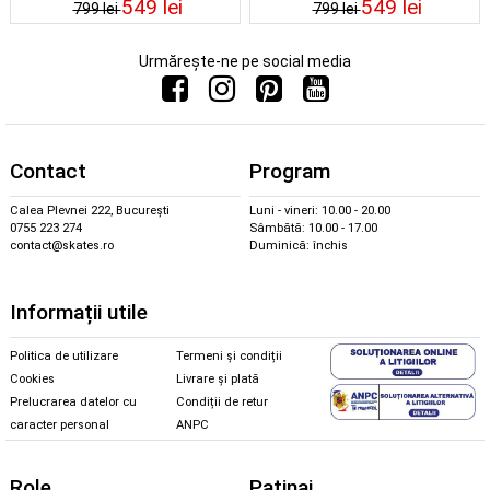
549 lei
549 lei
799 lei
799 lei
Urmărește-ne pe social media
Contact
Program
Calea Plevnei 222, București
Luni - vineri: 10.00 - 20.00
0755 223 274
Sâmbătă: 10.00 - 17.00
contact@skates.ro
Duminică: închis
Informații utile
Politica de utilizare
Termeni și condiții
Cookies
Livrare și plată
Prelucrarea datelor cu
Condiții de retur
caracter personal
ANPC
Role
Patinaj