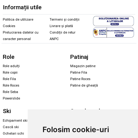
Informații utile
Politica de utilizare
Termeni și condiții
Cookies
Livrare și plată
Prelucrarea datelor cu
Condiții de retur
caracter personal
ANPC
Role
Patinaj
Role adulți
Magazin patine
Role copii
Patine Fila
Role Fila
Patine Roces
Role Roces
Patine de gheață
Role Seba
Powerslide
Ski
Snowboard
Echipament ski
Magazin snowboard
Cască ski
Echipament snowboard
Folosim cookie-uri
Ochelari schi
Legături Rome SDS