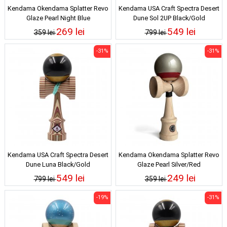
Kendama Okendama Splatter Revo
Kendama USA Craft Spectra Desert
Glaze Pearl Night Blue
Dune Sol 2UP Black/Gold
269 lei
549 lei
359 lei
799 lei
-31%
-31%
Kendama USA Craft Spectra Desert
Kendama Okendama Splatter Revo
Dune Luna Black/Gold
Glaze Pearl Silver/Red
549 lei
249 lei
799 lei
359 lei
-19%
-31%