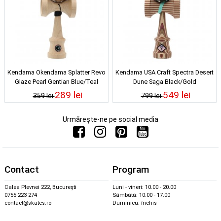
Kendama Okendama Splatter Revo
Kendama USA Craft Spectra Desert
Glaze Pearl Gentian Blue/Teal
Dune Saga Black/Gold
289 lei
549 lei
359 lei
799 lei
Urmărește-ne pe social media
Contact
Program
Calea Plevnei 222, București
Luni - vineri: 10.00 - 20.00
0755 223 274
Sâmbătă: 10.00 - 17.00
contact@skates.ro
Duminică: închis