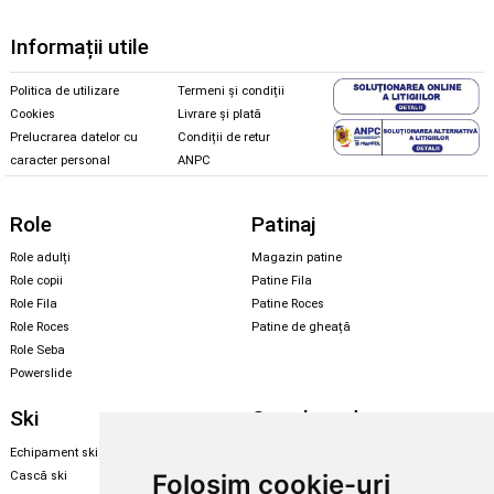
Informații utile
Politica de utilizare
Termeni și condiții
Cookies
Livrare și plată
Prelucrarea datelor cu
Condiții de retur
caracter personal
ANPC
Role
Patinaj
Role adulți
Magazin patine
Role copii
Patine Fila
Role Fila
Patine Roces
Role Roces
Patine de gheață
Role Seba
Powerslide
Ski
Snowboard
Echipament ski
Magazin snowboard
Cască ski
Echipament snowboard
Folosim cookie-uri