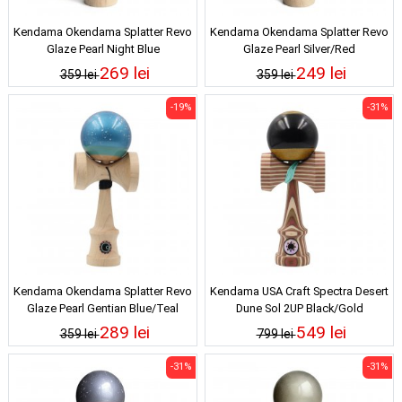
Kendama Okendama Splatter Revo
Kendama Okendama Splatter Revo
Glaze Pearl Night Blue
Glaze Pearl Silver/Red
269 lei
249 lei
359 lei
359 lei
-19%
-31%
Kendama Okendama Splatter Revo
Kendama USA Craft Spectra Desert
Glaze Pearl Gentian Blue/Teal
Dune Sol 2UP Black/Gold
289 lei
549 lei
359 lei
799 lei
-31%
-31%