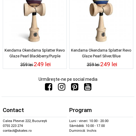
Kendama Okendama Splatter Revo
Kendama Okendama Splatter Revo
Glaze Pearl Blackberry/Purple
Glaze Pearl Silver/Blue
249 lei
249 lei
359 lei
359 lei
Urmărește-ne pe social media
Contact
Program
Calea Plevnei 222, București
Luni - vineri: 10.00 - 20.00
0755 223 274
Sâmbătă: 10.00 - 17.00
contact@skates.ro
Duminică: închis