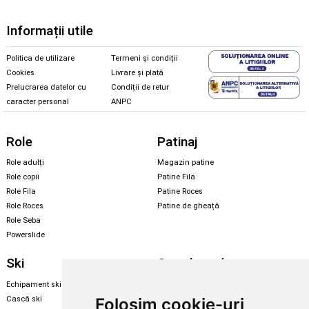
Informații utile
Politica de utilizare
Termeni și condiții
Cookies
Livrare și plată
Prelucrarea datelor cu
Condiții de retur
caracter personal
ANPC
Role
Patinaj
Role adulți
Magazin patine
Role copii
Patine Fila
Role Fila
Patine Roces
Role Roces
Patine de gheață
Role Seba
Powerslide
Ski
Snowboard
Echipament ski
Magazin snowboard
Cască ski
Echipament snowboard
Folosim cookie-uri