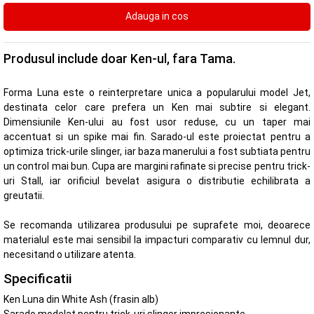
Produsul include doar Ken-ul, fara Tama.
Forma Luna este o reinterpretare unica a popularului model Jet,
destinata celor care prefera un Ken mai subtire si elegant.
Dimensiunile Ken-ului au fost usor reduse, cu un taper mai
accentuat si un spike mai fin. Sarado-ul este proiectat pentru a
optimiza trick-urile slinger, iar baza manerului a fost subtiata pentru
un control mai bun. Cupa are margini rafinate si precise pentru trick-
uri Stall, iar orificiul bevelat asigura o distributie echilibrata a
greutatii.
Se recomanda utilizarea produsului pe suprafete moi, deoarece
materialul este mai sensibil la impacturi comparativ cu lemnul dur,
necesitand o utilizare atenta.
Specificatii
Ken Luna din White Ash (frasin alb)
Sarado modelat pentru trick-uri slinger impresionante