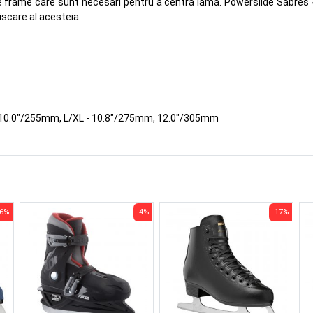
e frame care sunt necesari pentru a centra lama. Powerslide Sabres 4 es
miscare al acesteia.
 10.0"/255mm, L/XL - 10.8"/275mm, 12.0"/305mm
16%
-4%
-17%