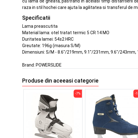
cu lama de gheata, pastrand in acelasi timp distantierii d
raza in stil hochei care ajuta la agilitatea si transferul de 
Specificatii
Lama preascutita
Material lama: otel tratat termic 5 CR 14 MO
Duritatea lamei: 54±2 HRC
Greutate: 196g (masura S/M)
Dimensiuni: S/M - 8.6"/219mm, 9.1"/231mm, 9.6"/243mm,
Brand:
POWERSLIDE
Produse din aceeasi categorie
-7%
-