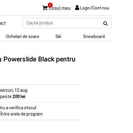
0
Cosul meu
Login/Cont nou
Cauta
act
produs
Ochelari de soare
Ski
Snowboard
 Powerslide Black pentru
iercuri, 12 aug.
e peste
200 lei
u a verifica stocul
 Între orele de program