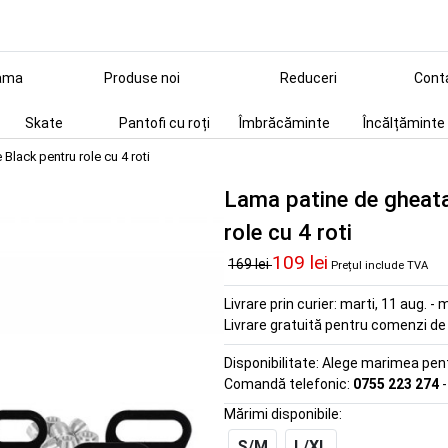
ama
Produse noi
Reduceri
Cont
Skate
Pantofi cu roți
Îmbrăcăminte
Încălțăminte
lack pentru role cu 4 roti
Lama patine de gheata
role cu 4 roti
109 lei
169 lei
Prețul include TVA
Livrare prin curier:
marti, 11 aug. - m
Livrare gratuită pentru comenzi d
Disponibilitate:
Alege marimea pentr
Comandă telefonic:
0755 223 274
-
Mărimi disponibile:
S/M
L/XL