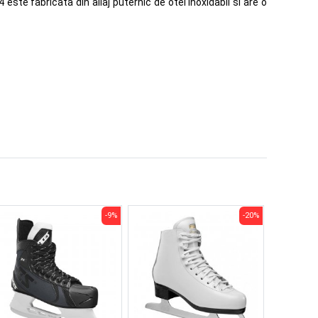
te fabricata din aliaj puternic de otel inoxidabil si are o
-9%
-20%