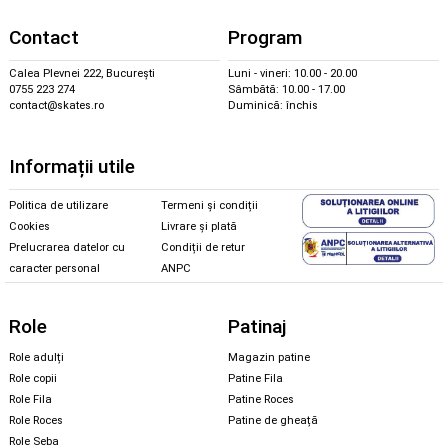
Contact
Program
Calea Plevnei 222, București
Luni - vineri: 10.00 - 20.00
0755 223 274
Sâmbătă: 10.00 - 17.00
contact@skates.ro
Duminică: închis
Informații utile
Politica de utilizare
Termeni și condiții
Cookies
Livrare și plată
Prelucrarea datelor cu
Condiții de retur
caracter personal
ANPC
Role
Patinaj
Role adulți
Magazin patine
Role copii
Patine Fila
Role Fila
Patine Roces
Role Roces
Patine de gheață
Role Seba