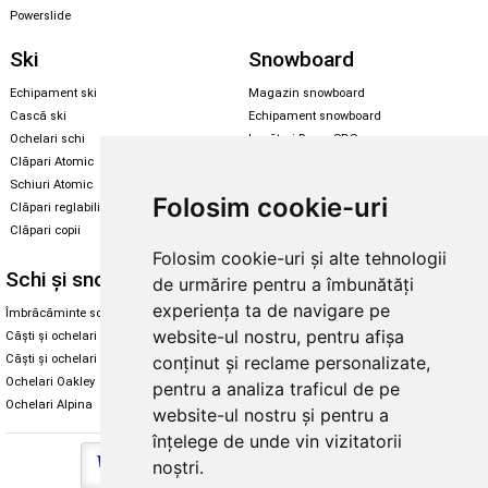
Powerslide
Ski
Snowboard
Echipament ski
Magazin snowboard
Cască ski
Echipament snowboard
Ochelari schi
Legături Rome SDS
Clăpari Atomic
Skate & longboard
Schiuri Atomic
Folosim cookie-uri
Clăpari reglabili
Santa Cruz
Clăpari copii
Enuff Skateboards
Folosim cookie-uri și alte tehnologii
Schi și snowboard
Diverse
de urmărire pentru a îmbunătăți
experiența ta de navigare pe
Îmbrăcăminte schi și snowboard
Cum aleg rolele
website-ul nostru, pentru afișa
Căști și ochelari de iarnă
Cum aleg ochelarii
Căști și ochelari Alpina
Ochelari de soare Oakley
conținut și reclame personalizate,
Ochelari Oakley
Ochelari de soare Alpina
pentru a analiza traficul de pe
Ochelari Alpina
Intretinere manusi
website-ul nostru și pentru a
înțelege de unde vin vizitatorii
noștri.