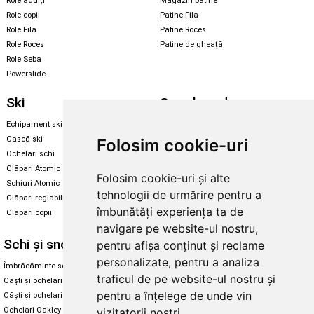
Role adulți
Magazin patine
Role copii
Patine Fila
Role Fila
Patine Roces
Role Roces
Patine de gheață
Role Seba
Powerslide
Ski
Snowboard
Echipament ski
Magazin snowboard
Cască ski
Echipament snowboard
Folosim cookie-uri
Ochelari schi
Legături Rome SDS
Clăpari Atomic
Folosim cookie-uri și alte
Skate & longboard
Schiuri Atomic
tehnologii de urmărire pentru a
Clăpari reglabili
Santa Cruz
îmbunătăți experiența ta de
Clăpari copii
Enuff Skateboards
navigare pe website-ul nostru,
Schi și snowboard
Diverse
pentru afișa conținut și reclame
personalizate, pentru a analiza
Îmbrăcăminte schi și snowboard
Cum aleg rolele
traficul de pe website-ul nostru și
Căști și ochelari de iarnă
Cum aleg ochelarii
pentru a înțelege de unde vin
Căști și ochelari Alpina
Ochelari de soare Oakley
Ochelari Oakley
Ochelari de soare Alpina
vizitatorii noștri.