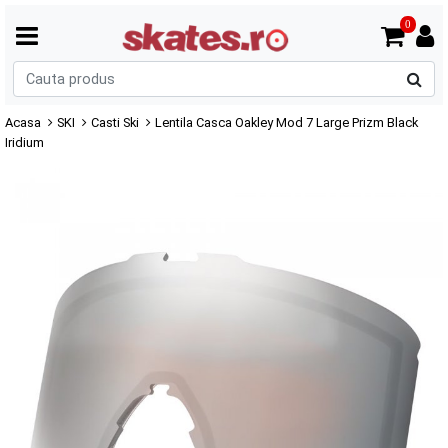
0
C
p
Acasa
SKI
Casti Ski
Lentila Casca Oakley Mod 7 Large Prizm Black
Iridium