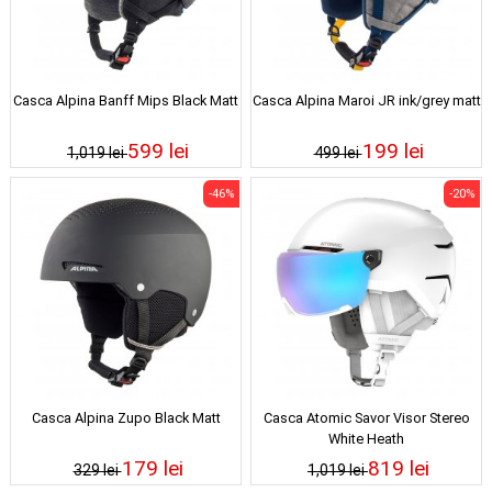
Casca Alpina Banff Mips Black Matt
Casca Alpina Maroi JR ink/grey matt
599 lei
199 lei
1,019 lei
499 lei
-46%
-20%
Casca Alpina Zupo Black Matt
Casca Atomic Savor Visor Stereo
White Heath
179 lei
819 lei
329 lei
1,019 lei