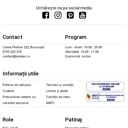
Urmărește-ne pe social media
Contact
Program
Calea Plevnei 222, București
Luni - vineri: 10.00 - 20.00
0755 223 274
Sâmbătă: 10.00 - 17.00
contact@skates.ro
Duminică: închis
Informații utile
Politica de utilizare
Termeni și condiții
Cookies
Livrare și plată
Prelucrarea datelor cu
Condiții de retur
caracter personal
ANPC
Role
Patinaj