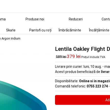
ama
Produse noi
Reduceri
Cont
Skate
Pantofi cu roți
Îmbrăcăminte
Încălțăminte
m Argon Iridium
Lentila Oakley Flight 
379 lei
589 lei
Prețul include TVA
Livrare prin curier:
luni, 10 aug. - ma
Acest produs beneficiază de
livra
Disponibilitate:
Online si in magazi
Comandă telefonic:
0755 223 274
-