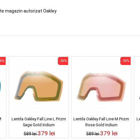
ste magazin autorizat Oakley
36%
-36%
-36%
M
Lentila Oakley Fall Line L Prizm
Lentila Oakley Fall Line M Prizm
Le
Sage Gold Iridium
Rose Gold Iridium
379 lei
379 lei
589 lei
589 lei