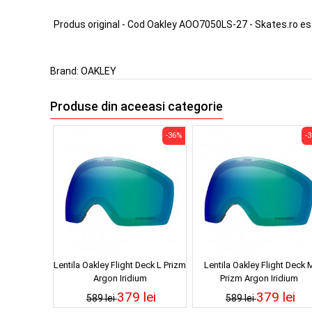
Produs original - Cod Oakley AOO7050LS-27 - Skates.ro e
Brand:
OAKLEY
Produse din aceeasi categorie
-36%
-
Lentila Oakley Flight Deck L Prizm
Lentila Oakley Flight Deck 
Argon Iridium
Prizm Argon Iridium
379 lei
379 lei
589 lei
589 lei