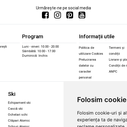
Urmărește-ne pe social media
Program
Informații utile
rești
Luni - vineri: 10.00 - 20.00
Politica de
Termeni și
Sâmbătă: 10.00 - 17.00
utilizare Cookies
condiții
Duminică: închis
Prelucrarea
Livrare și pl
datelor cu
Condiții de 
caracter
ANPC
personal
Sc
Ski
Snowboard
Folosim cookie
Îmbr
Echipament ski
Magazin snowboard
Cășt
Cască ski
Echipament snowboard
Folosim cookie-uri și a
Cășt
Ochelari schi
Legături Rome SDS
experiența ta de naviga
Oche
Clăpari Atomic
Skate & longboard
Oche
reclame personalizate, 
Schiuri Atomic