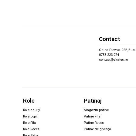
Contact
Calea Plevnei 222, Bucu
0755 223 274
contact@skates.ro
Role
Patinaj
Role adulți
Magazin patine
Role copii
Patine Fila
Role Fila
Patine Roces
Role Roces
Patine de gheață
Role Seba