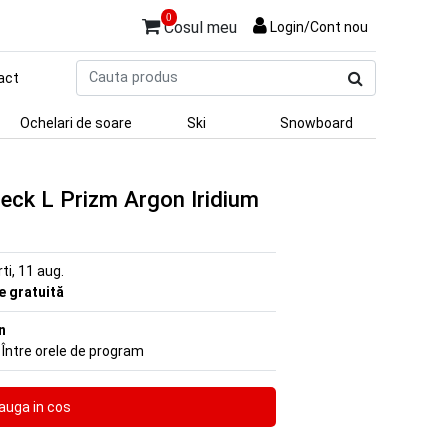
0
Cosul meu
Login/Cont nou
Cauta
act
produs
Ochelari de soare
Ski
Snowboard
Deck L Prizm Argon Iridium
rti, 11 aug.
re gratuită
n
 Între orele de program