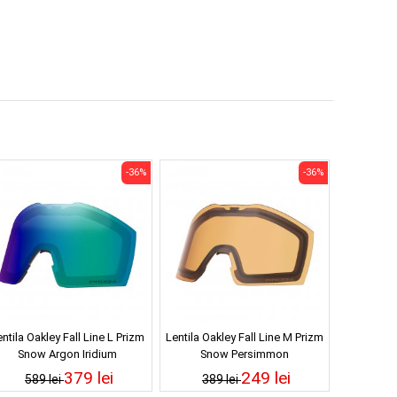
-36%
-36%
ntila Oakley Fall Line L Prizm
Lentila Oakley Fall Line M Prizm
Snow Argon Iridium
Snow Persimmon
379 lei
249 lei
589 lei
389 lei