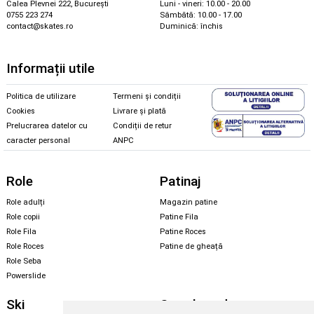
Calea Plevnei 222, București
Luni - vineri: 10.00 - 20.00
0755 223 274
Sâmbătă: 10.00 - 17.00
contact@skates.ro
Duminică: închis
Informații utile
Politica de utilizare
Termeni și condiții
Cookies
Livrare și plată
Prelucrarea datelor cu
Condiții de retur
caracter personal
ANPC
Role
Patinaj
Role adulți
Magazin patine
Role copii
Patine Fila
Role Fila
Patine Roces
Role Roces
Patine de gheață
Role Seba
Powerslide
Ski
Snowboard