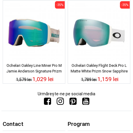
-35%
-35%
Ochelari Oakley Line Miner Pro M
Ochelari Oakley Flight Deck Pro L
Jamie Anderson Signature Prizm
Matte White Prizm Snow Sapphire
Snow Argon Iridium 25/26
Iridium 25/26
1,029 lei
1,159 lei
1,579 lei
1,789 lei
Urmărește-ne pe social media
Contact
Program