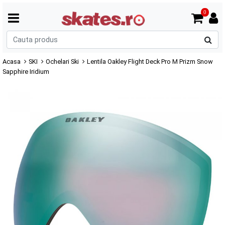
0
C
p
Acasa
SKI
Ochelari Ski
Lentila Oakley Flight Deck Pro M Prizm Snow
Sapphire Iridium