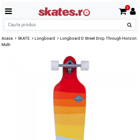
0
C
p
Acasa
SKATE
Longboard
Longboard D Street Drop Through Horizon
Multi