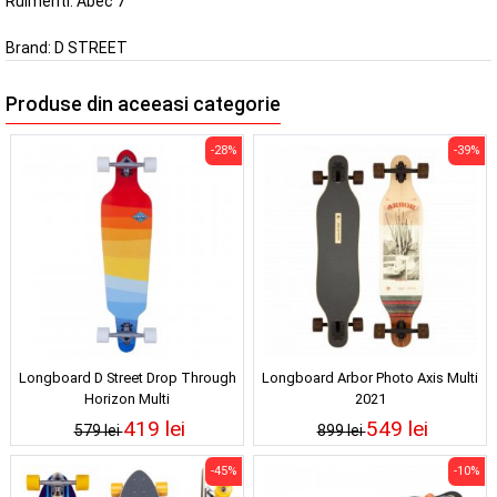
Rulmenti: Abec 7
Brand:
D STREET
Produse din aceeasi categorie
-28%
-39%
Longboard D Street Drop Through
Longboard Arbor Photo Axis Multi
Horizon Multi
2021
419 lei
549 lei
579 lei
899 lei
-45%
-10%