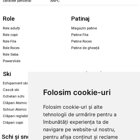
caracter personal
ANPC
Role
Patinaj
Role adulți
Magazin patine
Role copii
Patine Fila
Role Fila
Patine Roces
Role Roces
Patine de gheață
Role Seba
Powerslide
Ski
Snowboard
Echipament ski
Magazin snowboard
Folosim cookie-uri
Cască ski
Echipament snowboard
Ochelari schi
Legături Rome SDS
Clăpari Atomic
Folosim cookie-uri și alte
Skate & longboard
Schiuri Atomic
tehnologii de urmărire pentru a
Clăpari reglabili
Santa Cruz
îmbunătăți experiența ta de
Clăpari copii
Enuff Skateboards
navigare pe website-ul nostru,
Schi și snowboard
Diverse
pentru afișa conținut și reclame