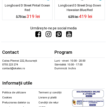
Longboard D Street Pintail Ocean
Longboard D Street Drop Down
Red
Hawaiian Blue/Red
319 lei
419 lei
579 lei
639 lei
Urmărește-ne pe social media
Contact
Program
Calea Plevnei 222, București
Luni - vineri: 10.00 - 20.00
0755 223 274
Sâmbătă: 10.00 - 17.00
contact@skates.ro
Duminică: închis
Informații utile
Politica de utilizare
Termeni și condiții
Cookies
Livrare și plată
Prelucrarea datelor cu
Condiții de retur