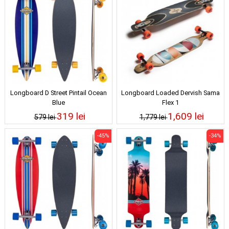
Longboard D Street Pintail Ocean
Longboard Loaded Dervish Sama
Blue
Flex 1
319 lei
1,609 lei
579 lei
1,779 lei
-45%
-34%