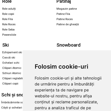
Role
Patinaj
Role adulți
Magazin patine
Role copii
Patine Fila
Role Fila
Patine Roces
Role Roces
Patine de gheață
Role Seba
Powerslide
Ski
Snowboard
Echipament ski
Magazin snowboard
Cască ski
Echipament snowboard
Ochelari schi
Legături Rome SDS
Folosim cookie-uri
Clăpari Atomic
Skate & longboard
Schiuri Atomic
Folosim cookie-uri și alte tehnologii
Clăpari reglabili
Santa Cruz
de urmărire pentru a îmbunătăți
Clăpari copii
Enuff Skateboards
experiența ta de navigare pe
Schi și snowboard
Diverse
website-ul nostru, pentru afișa
conținut și reclame personalizate,
Îmbrăcăminte schi și snowboard
Cum aleg rolele
pentru a analiza traficul de pe
Căști și ochelari de iarnă
Cum aleg ochelarii