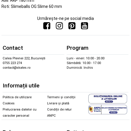
Axe: RKP 180 mm
Roti: Slimeballs OG Slime 60 mm
Urmărește-ne pe social media
Contact
Program
Calea Plevnei 222, București
Luni - vineri: 10.00 - 20.00
0755 223 274
Sâmbătă: 10.00 - 17.00
contact@skates.ro
Duminică: închis
Informații utile
Politica de utilizare
Termeni și condiții
Cookies
Livrare și plată
Prelucrarea datelor cu
Condiții de retur
caracter personal
ANPC