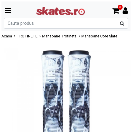
0
C
p
Acasa
TROTINETE
Mansoane Trotineta
Mansoane Core Slate