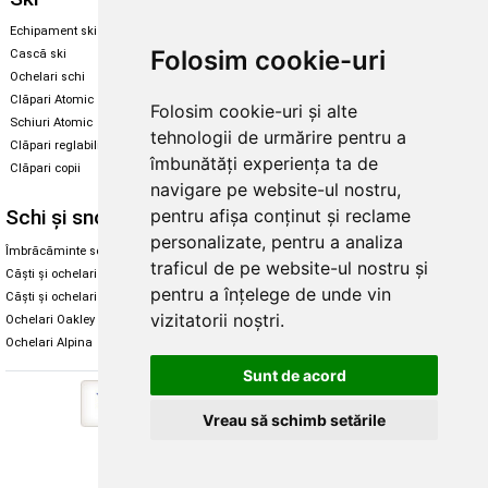
Echipament ski
Magazin snowboard
Folosim cookie-uri
Cască ski
Echipament snowboard
Ochelari schi
Legături Rome SDS
Clăpari Atomic
Folosim cookie-uri și alte
Skate & longboard
Schiuri Atomic
tehnologii de urmărire pentru a
Clăpari reglabili
Santa Cruz
îmbunătăți experiența ta de
Clăpari copii
Enuff Skateboards
navigare pe website-ul nostru,
pentru afișa conținut și reclame
Schi și snowboard
Diverse
personalizate, pentru a analiza
Îmbrăcăminte schi și snowboard
Cum aleg rolele
traficul de pe website-ul nostru și
Căști și ochelari de iarnă
Cum aleg ochelarii
pentru a înțelege de unde vin
Căști și ochelari Alpina
Ochelari de soare Oakley
vizitatorii noștri.
Ochelari Oakley
Ochelari de soare Alpina
Ochelari Alpina
Intretinere manusi
Sunt de acord
Vreau să schimb setările
Copyright © 2026 Skates.ro | SC Zmart Skating SRL