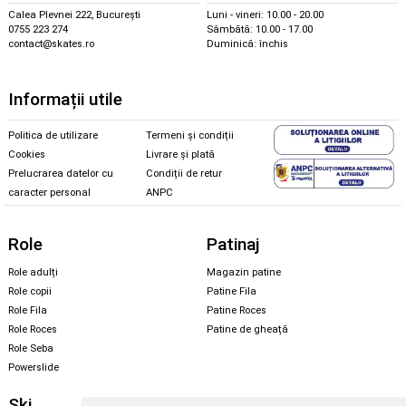
Calea Plevnei 222, București
Luni - vineri: 10.00 - 20.00
0755 223 274
Sâmbătă: 10.00 - 17.00
contact@skates.ro
Duminică: închis
Informații utile
Politica de utilizare
Termeni și condiții
Cookies
Livrare și plată
Prelucrarea datelor cu
Condiții de retur
caracter personal
ANPC
Role
Patinaj
Role adulți
Magazin patine
Role copii
Patine Fila
Role Fila
Patine Roces
Role Roces
Patine de gheață
Role Seba
Powerslide
Ski
Snowboard