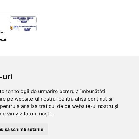
ată
retur
hi și snowboard
Diverse
-uri
ăcăminte schi și snowboard
Cum aleg rolele
i și ochelari de iarnă
Cum aleg ochelarii
lte tehnologii de urmărire pentru a îmbunătăți
i și ochelari Alpina
Ochelari de soare Oakley
re pe website-ul nostru, pentru afișa conținut și
lari Oakley
Ochelari de soare Alpina
lari Alpina
Intretinere manusi
pentru a analiza traficul de pe website-ul nostru și
e vin vizitatorii noștri.
u să schimb setările
© 2026 Skates.ro | SC Zmart Skating SRL