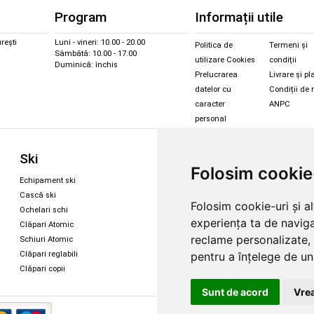
Program
Informații utile
rești
Luni - vineri: 10.00 - 20.00
Politica de
Termeni și
Sâmbătă: 10.00 - 17.00
utilizare Cookies
condiții
Duminică: închis
Prelucrarea
Livrare și pl
datelor cu
Condiții de 
caracter
ANPC
personal
Sc
Ski
Snowboard
Folosim cookie
Îmbr
Echipament ski
Magazin snowboard
Cășt
Cască ski
Echipament snowboard
Folosim cookie-uri și a
Cășt
Ochelari schi
Legături Rome SDS
experiența ta de naviga
Oche
Clăpari Atomic
Skate & longboard
Oche
reclame personalizate, 
Schiuri Atomic
pentru a înțelege de und
Clăpari reglabili
Santa Cruz
Clăpari copii
Enuff Skateboards
Sunt de acord
Vrea
Copyright 