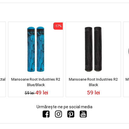
-17%
ctal
Mansoane Root Industries R2
Mansoane Root Industries R2
M
Blue/Black
Black
49 lei
59 lei
59 lei
Urmărește-ne pe social media