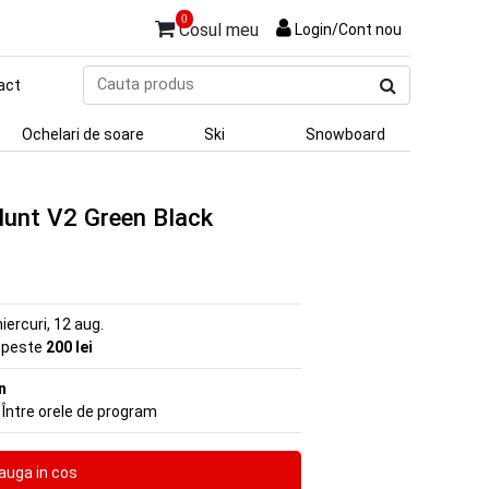
0
Cosul meu
Login/Cont nou
Cauta
act
produs
Ochelari de soare
Ski
Snowboard
lunt V2 Green Black
iercuri, 12 aug.
e peste
200 lei
n
 Între orele de program