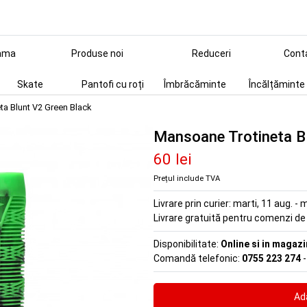
ama
Produse noi
Reduceri
Cont
Skate
Pantofi cu roți
Îmbrăcăminte
Încălțăminte
a Blunt V2 Green Black
Mansoane Trotineta B
60 lei
Prețul include TVA
Livrare prin curier:
marti, 11 aug. - m
Livrare gratuită pentru comenzi d
Disponibilitate:
Online si in magazi
Comandă telefonic:
0755 223 274
-