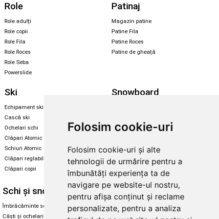
Role
Patinaj
Role adulți
Magazin patine
Role copii
Patine Fila
Role Fila
Patine Roces
Role Roces
Patine de gheață
Role Seba
Powerslide
Ski
Snowboard
Echipament ski
Magazin snowboard
Cască ski
Echipament snowboard
Folosim cookie-uri
Ochelari schi
Legături Rome SDS
Clăpari Atomic
Skate & longboard
Folosim cookie-uri și alte
Schiuri Atomic
Clăpari reglabili
tehnologii de urmărire pentru a
Santa Cruz
Clăpari copii
îmbunătăți experiența ta de
Enuff Skateboards
navigare pe website-ul nostru,
Schi și snowboard
Diverse
pentru afișa conținut și reclame
Îmbrăcăminte schi și snowboard
Cum aleg rolele
personalizate, pentru a analiza
Căști și ochelari de iarnă
Cum aleg ochelarii