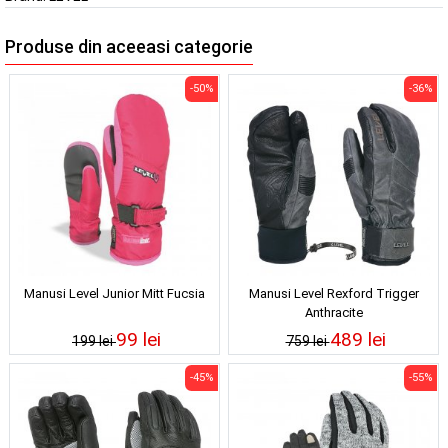
Produse din aceeasi categorie
-50%
-36%
Manusi Level Junior Mitt Fucsia
Manusi Level Rexford Trigger
Anthracite
99 lei
489 lei
199 lei
759 lei
-45%
-55%