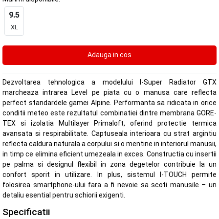
9.5
XL
Dezvoltarea tehnologica a modelului I-Super Radiator GTX
marcheaza intrarea Level pe piata cu o manusa care reflecta
perfect standardele gamei Alpine. Performanta sa ridicata in orice
conditii meteo este rezultatul combinatiei dintre membrana GORE-
TEX si izolatia Multilayer Primaloft, oferind protectie termica
avansata si respirabilitate. Captuseala interioara cu strat argintiu
reflecta caldura naturala a corpului si o mentine in interiorul manusii,
in timp ce elimina eficient umezeala in exces. Constructia cu insertii
pe palma si designul flexibil in zona degetelor contribuie la un
confort sporit in utilizare. In plus, sistemul I-TOUCH permite
folosirea smartphone-ului fara a fi nevoie sa scoti manusile – un
detaliu esential pentru schiorii exigenti.
Specificatii