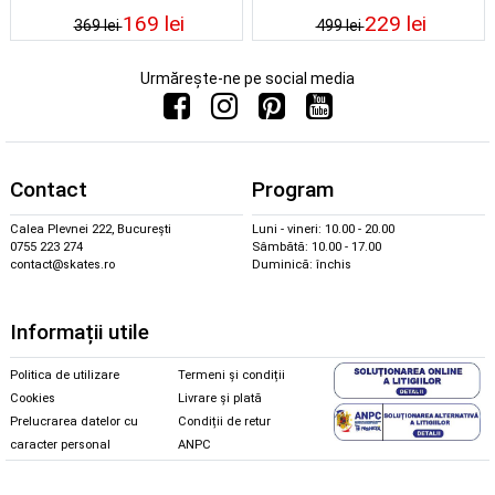
169 lei
229 lei
369 lei
499 lei
Urmărește-ne pe social media
Contact
Program
Calea Plevnei 222, București
Luni - vineri: 10.00 - 20.00
0755 223 274
Sâmbătă: 10.00 - 17.00
contact@skates.ro
Duminică: închis
Informații utile
Politica de utilizare
Termeni și condiții
Cookies
Livrare și plată
Prelucrarea datelor cu
Condiții de retur
caracter personal
ANPC