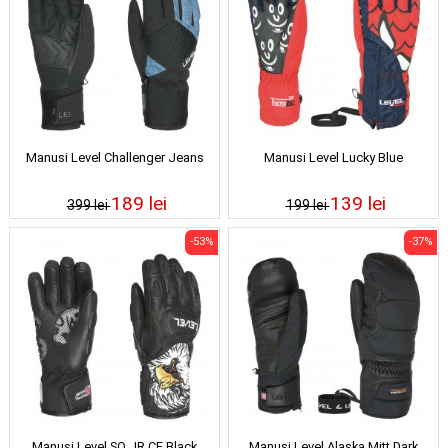
Manusi Level Challenger Jeans
Manusi Level Lucky Blue
189 lei
139 lei
399 lei
199 lei
-53%
-37%
Manusi Level SQ JR CF Black
Manusi Level Alaska Mitt Dark