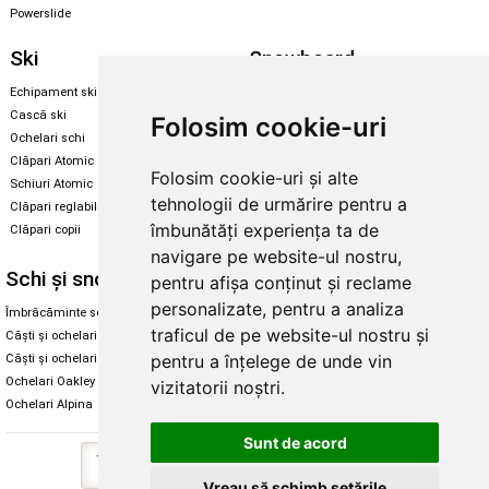
Powerslide
Ski
Snowboard
Echipament ski
Magazin snowboard
Cască ski
Echipament snowboard
Folosim cookie-uri
Ochelari schi
Legături Rome SDS
Clăpari Atomic
Folosim cookie-uri și alte
Skate & longboard
Schiuri Atomic
tehnologii de urmărire pentru a
Clăpari reglabili
Santa Cruz
îmbunătăți experiența ta de
Clăpari copii
Enuff Skateboards
navigare pe website-ul nostru,
Schi și snowboard
Diverse
pentru afișa conținut și reclame
personalizate, pentru a analiza
Îmbrăcăminte schi și snowboard
Cum aleg rolele
traficul de pe website-ul nostru și
Căști și ochelari de iarnă
Cum aleg ochelarii
pentru a înțelege de unde vin
Căști și ochelari Alpina
Ochelari de soare Oakley
Ochelari Oakley
Ochelari de soare Alpina
vizitatorii noștri.
Ochelari Alpina
Intretinere manusi
Sunt de acord
Vreau să schimb setările