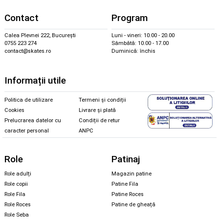
Contact
Program
Calea Plevnei 222, București
Luni - vineri: 10.00 - 20.00
0755 223 274
Sâmbătă: 10.00 - 17.00
contact@skates.ro
Duminică: închis
Informații utile
Politica de utilizare
Termeni și condiții
Cookies
Livrare și plată
Prelucrarea datelor cu
Condiții de retur
caracter personal
ANPC
Role
Patinaj
Role adulți
Magazin patine
Role copii
Patine Fila
Role Fila
Patine Roces
Role Roces
Patine de gheață
Role Seba