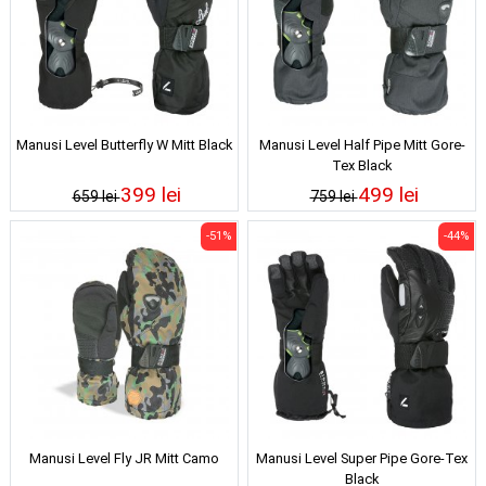
Manusi Level Butterfly W Mitt Black
Manusi Level Half Pipe Mitt Gore-
Tex Black
399 lei
499 lei
659 lei
759 lei
-51%
-44%
Manusi Level Fly JR Mitt Camo
Manusi Level Super Pipe Gore-Tex
Black