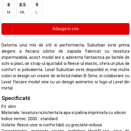
8
8.5
9
M
ML
L
Datorita unui mix de stil si performanta, Suburban este prima
alegere a fiecarui iubitor de zapada. Fabricat cu tesatura
impermeabila, acest model are o aderenta fantastica pe betele de
schi si placi, iar strap-ul ajustabil si fleece-ul elastic, ofera un plus de
confort si polivalenta. Level Suburban este disponibil in mai multe
culori si design-uri create de artistul italian B-Simo, in colaborare cu
Level. Fiecare model vine cu un design asimetric si logo-ul Level din
metal.
Specificatii
Fit: slim
Materiale: tesatura rezistenta la apa si palma imprimata cu silicon
Indice termic: 2000 - standard
Izolatie: fleece usor si confortabil, cu greutate redusa