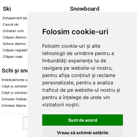
Ski
Snowboard
Echipament ski
Magazin snowboard
Cască ski
Echipament snowboard
Folosim cookie-uri
Ochelari schi
Legături Rome SDS
Clăpari Atomic
Skate & longboard
Schiuri Atomic
Folosim cookie-uri și alte
Clăpari reglabili
tehnologii de urmărire pentru a
Santa Cruz
Clăpari copii
Enuff Skateboards
îmbunătăți experiența ta de
navigare pe website-ul nostru,
Schi și snowboard
Diverse
pentru afișa conținut și reclame
Îmbrăcăminte schi și snowboard
Cum aleg rolele
personalizate, pentru a analiza
Căști și ochelari de iarnă
Cum aleg ochelarii
traficul de pe website-ul nostru și
Căști și ochelari Alpina
Ochelari de soare Oakley
pentru a înțelege de unde vin
Ochelari Oakley
Ochelari de soare Alpina
vizitatorii noștri.
Ochelari Alpina
Intretinere manusi
Sunt de acord
Vreau să schimb setările