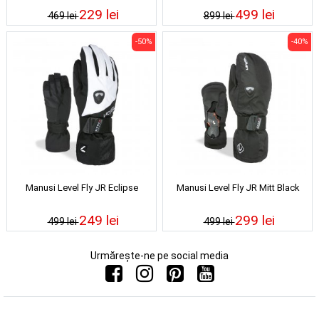
229 lei
499 lei
469 lei
899 lei
-50%
-40%
Manusi Level Fly JR Eclipse
Manusi Level Fly JR Mitt Black
249 lei
299 lei
499 lei
499 lei
Urmărește-ne pe social media