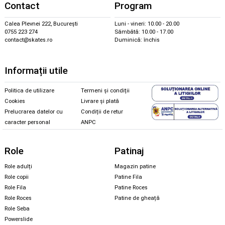
Contact
Program
Calea Plevnei 222, București
Luni - vineri: 10.00 - 20.00
0755 223 274
Sâmbătă: 10.00 - 17.00
contact@skates.ro
Duminică: închis
Informații utile
Politica de utilizare
Termeni și condiții
Cookies
Livrare și plată
Prelucrarea datelor cu
Condiții de retur
caracter personal
ANPC
Role
Patinaj
Role adulți
Magazin patine
Role copii
Patine Fila
Role Fila
Patine Roces
Role Roces
Patine de gheață
Role Seba
Powerslide