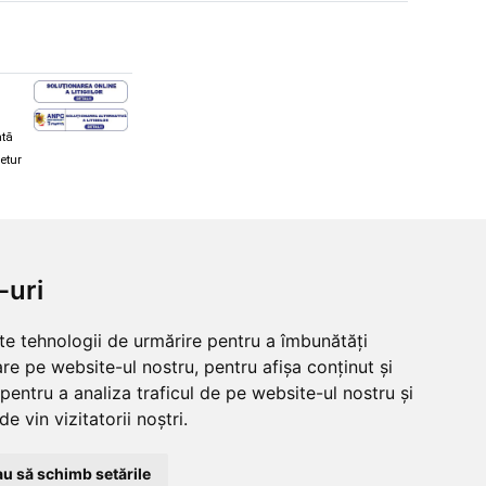
ată
retur
hi și snowboard
Diverse
-uri
ăcăminte schi și snowboard
Cum aleg rolele
i și ochelari de iarnă
Cum aleg ochelarii
lte tehnologii de urmărire pentru a îmbunătăți
i și ochelari Alpina
Ochelari de soare Oakley
re pe website-ul nostru, pentru afișa conținut și
lari Oakley
Ochelari de soare Alpina
lari Alpina
Intretinere manusi
pentru a analiza traficul de pe website-ul nostru și
e vin vizitatorii noștri.
u să schimb setările