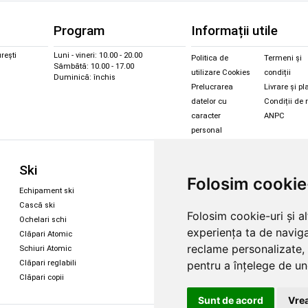
Program
Informații utile
rești
Luni - vineri: 10.00 - 20.00
Politica de
Termeni și
Sâmbătă: 10.00 - 17.00
utilizare Cookies
condiții
Duminică: închis
Prelucrarea
Livrare și pl
datelor cu
Condiții de 
caracter
ANPC
personal
Sc
Ski
Snowboard
Folosim cookie
Îmbr
Echipament ski
Magazin snowboard
Cășt
Cască ski
Echipament snowboard
Folosim cookie-uri și a
Cășt
Ochelari schi
Legături Rome SDS
experiența ta de naviga
Oche
Clăpari Atomic
Skate & longboard
Oche
reclame personalizate, 
Schiuri Atomic
pentru a înțelege de und
Clăpari reglabili
Santa Cruz
Clăpari copii
Enuff Skateboards
Sunt de acord
Vrea