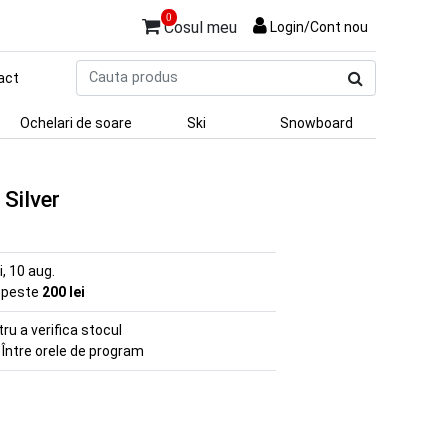
0
Cosul meu
Login/Cont nou
Cauta
act
produs
Ochelari de soare
Ski
Snowboard
Silver
ni, 10 aug.
e peste
200 lei
u a verifica stocul
 Între orele de program