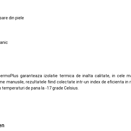
sare din piele
ganic
hermoPlus garanteaza izolatie termica de inalta calitate, in cele 
me manusile, rezultatele fiind colectate intr-un index de eficienta in
 temperaturi de pana la -17 grade Celsius.
en