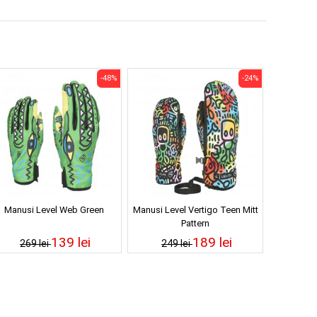
-48%
-24%
Manusi Level Web Green
Manusi Level Vertigo Teen Mitt
Pattern
139 lei
189 lei
269 lei
249 lei