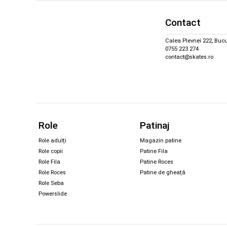
Contact
Calea Plevnei 222, Bucu
0755 223 274
contact@skates.ro
Role
Patinaj
Role adulți
Magazin patine
Role copii
Patine Fila
Role Fila
Patine Roces
Role Roces
Patine de gheață
Role Seba
Powerslide