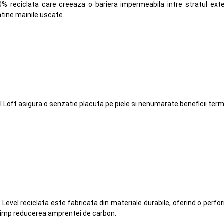
% reciclata care creeaza o bariera impermeabila intre stratul exter
ntine mainile uscate.
l Loft asigura o senzatie placuta pe piele si nenumarate beneficii term
ia Level reciclata este fabricata din materiale durabile, oferind o per
i timp reducerea amprentei de carbon.