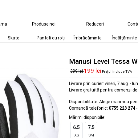
ama
Produse noi
Reduceri
Cont
Skate
Pantofi cu roți
Îmbrăcăminte
Încălțăminte
Manusi Level Tessa W 
199 lei
399 lei
Prețul include TVA
Livrare prin curier:
vineri, 7 aug. - lu
Livrare gratuită pentru comenzi d
Disponibilitate:
Alege marimea pentr
Comandă telefonic:
0755 223 274
-
Mărimi disponibile:
6.5
7.5
XS
SM