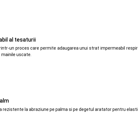
l al tesaturii
intr-un proces care permite adaugarea unui strat impermeabil respirabi
p mainile uscate.
palm
a rezistente la abraziune pe palma si pe degetul aratator pentru elastic