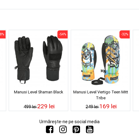
48%
-54%
-32%
Manusi Level Shaman Black
Manusi Level Vertigo Teen Mitt
Tribe
229 lei
169 lei
499 lei
249 lei
Urmărește-ne pe social media