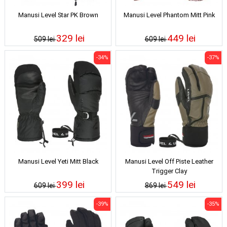
Manusi Level Star PK Brown
Manusi Level Phantom Mitt Pink
329 lei
449 lei
509 lei
609 lei
-34%
-37%
Manusi Level Yeti Mitt Black
Manusi Level Off Piste Leather
Trigger Clay
399 lei
549 lei
609 lei
869 lei
-39%
-35%