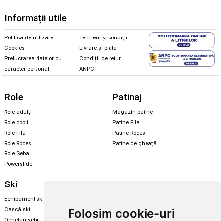
Informații utile
Politica de utilizare
Termeni și condiții
Cookies
Livrare și plată
Prelucrarea datelor cu
Condiții de retur
caracter personal
ANPC
Role
Patinaj
Role adulți
Magazin patine
Role copii
Patine Fila
Role Fila
Patine Roces
Role Roces
Patine de gheață
Role Seba
Powerslide
Ski
Snowboard
Echipament ski
Magazin snowboard
Folosim cookie-uri
Cască ski
Echipament snowboard
Ochelari schi
Legături Rome SDS