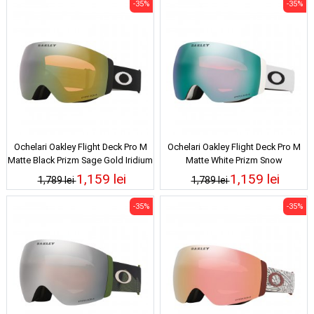
-35%
-35%
Ochelari Oakley Flight Deck Pro M
Ochelari Oakley Flight Deck Pro M
Matte Black Prizm Sage Gold Iridium
Matte White Prizm Snow
25/26
Sapphire/Iced Iridium 25/26
1,159 lei
1,159 lei
1,789 lei
1,789 lei
-35%
-35%