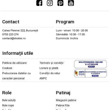
Contact
Program
Calea Plevnei 222, București
Luni - vineri: 10.00 - 20.00
0755 223 274
Sâmbătă: 10.00 - 17.00
contact@skates.ro
Duminică: închis
Informații utile
Politica de utilizare
Termeni și condiții
Cookies
Livrare și plată
Prelucrarea datelor cu
Condiții de retur
caracter personal
ANPC
Role
Patinaj
Role adulți
Magazin patine
Role copii
Patine Fila