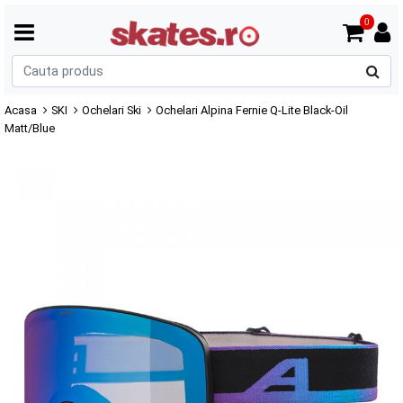
0
C
p
Acasa
SKI
Ochelari Ski
Ochelari Alpina Fernie Q-Lite Black-Oil
Matt/Blue