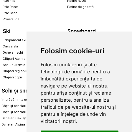
Role Fila
Patine Roces
Role Roces
Patine de gheață
Role Seba
Powerslide
Ski
Snowboard
Echipament ski
Magazin snowboard
Cască ski
Echipament snowboard
Folosim cookie-uri
Ochelari schi
Legături Rome SDS
Clăpari Atomic
Skate & longboard
Folosim cookie-uri și alte
Schiuri Atomic
tehnologii de urmărire pentru a
Clăpari reglabili
Santa Cruz
Clăpari copii
îmbunătăți experiența ta de
Enuff Skateboards
navigare pe website-ul nostru,
Schi și snowboard
Diverse
pentru afișa conținut și reclame
personalizate, pentru a analiza
Îmbrăcăminte schi și snowboard
Cum aleg rolele
Căști și ochelari de iarnă
Cum aleg ochelarii
traficul de pe website-ul nostru și
Căști și ochelari Alpina
Ochelari de soare Oakley
pentru a înțelege de unde vin
Ochelari Oakley
Ochelari de soare Alpina
vizitatorii noștri.
Ochelari Alpina
Intretinere manusi