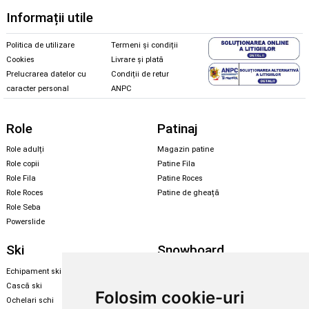
Informații utile
Politica de utilizare
Termeni și condiții
Cookies
Livrare și plată
Prelucrarea datelor cu
Condiții de retur
caracter personal
ANPC
Role
Patinaj
Role adulți
Magazin patine
Role copii
Patine Fila
Role Fila
Patine Roces
Role Roces
Patine de gheață
Role Seba
Powerslide
Ski
Snowboard
Echipament ski
Magazin snowboard
Cască ski
Echipament snowboard
Folosim cookie-uri
Ochelari schi
Legături Rome SDS