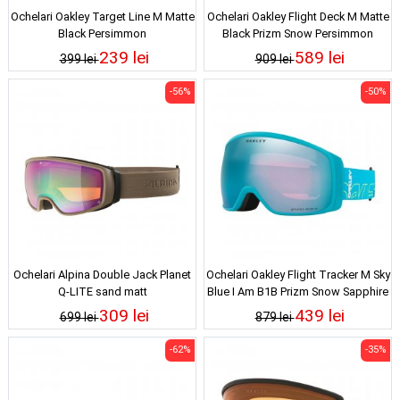
Ochelari Oakley Target Line M Matte
Ochelari Oakley Flight Deck M Matte
Black Persimmon
Black Prizm Snow Persimmon
239 lei
589 lei
399 lei
909 lei
-56%
-50%
Ochelari Alpina Double Jack Planet
Ochelari Oakley Flight Tracker M Sky
Q-LITE sand matt
Blue I Am B1B Prizm Snow Sapphire
Iridium
309 lei
439 lei
699 lei
879 lei
-62%
-35%