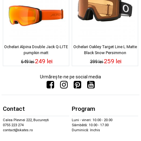
Ochelari Alpina Double Jack Q-LITE
Ochelari Oakley Target Line L Matte
pumpkin matt
Black Snow Persimmon
249 lei
259 lei
649 lei
399 lei
Urmărește-ne pe social media
Contact
Program
Calea Plevnei 222, București
Luni - vineri: 10.00 - 20.00
0755 223 274
Sâmbătă: 10.00 - 17.00
contact@skates.ro
Duminică: închis