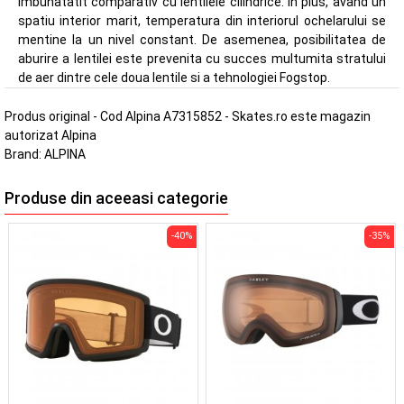
imbunatatit comparativ cu lentilele cilindrice. In plus, avand un
spatiu interior marit, temperatura din interiorul ochelarului se
mentine la un nivel constant. De asemenea, posibilitatea de
aburire a lentilei este prevenita cu succes multumita stratului
de aer dintre cele doua lentile si a tehnologiei Fogstop.
Produs original - Cod Alpina A7315852 - Skates.ro este magazin
autorizat Alpina
Brand:
ALPINA
Produse din aceeasi categorie
-40%
-35%