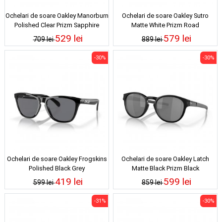
Ochelari de soare Oakley Manorburn
Ochelari de soare Oakley Sutro
Polished Clear Prizm Sapphire
Matte White Prizm Road
529 lei
579 lei
709 lei
889 lei
-30%
-30%
Ochelari de soare Oakley Frogskins
Ochelari de soare Oakley Latch
Polished Black Grey
Matte Black Prizm Black
419 lei
599 lei
599 lei
859 lei
-31%
-30%