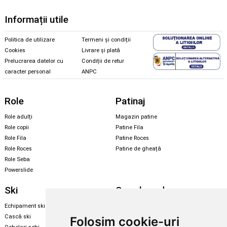
Informații utile
Politica de utilizare
Termeni și condiții
Cookies
Livrare și plată
Prelucrarea datelor cu
Condiții de retur
caracter personal
ANPC
Role
Patinaj
Role adulți
Magazin patine
Role copii
Patine Fila
Role Fila
Patine Roces
Role Roces
Patine de gheață
Role Seba
Powerslide
Ski
Snowboard
Echipament ski
Magazin snowboard
Cască ski
Echipament snowboard
Folosim cookie-uri