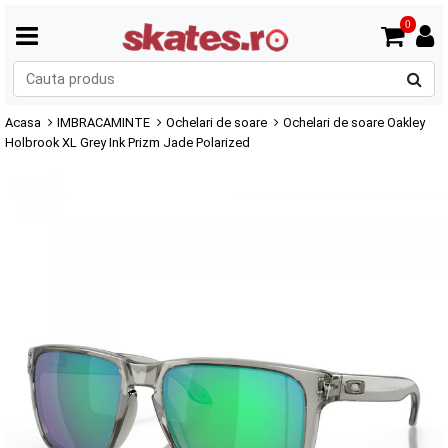
0
C
p
Acasa
IMBRACAMINTE
Ochelari de soare
Ochelari de soare Oakley
Holbrook XL Grey Ink Prizm Jade Polarized