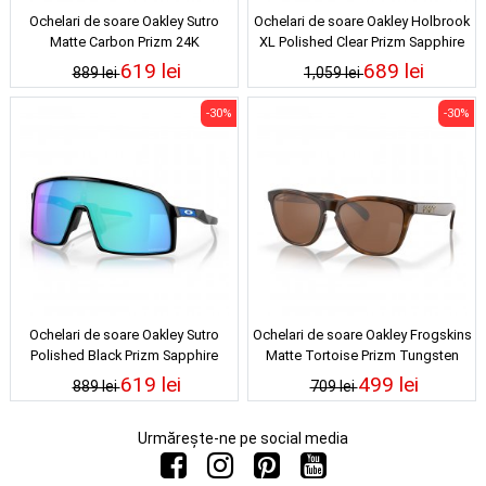
Ochelari de soare Oakley Sutro
Ochelari de soare Oakley Holbrook
Matte Carbon Prizm 24K
XL Polished Clear Prizm Sapphire
Polarized
619 lei
689 lei
889 lei
1,059 lei
-30%
-30%
Ochelari de soare Oakley Sutro
Ochelari de soare Oakley Frogskins
Polished Black Prizm Sapphire
Matte Tortoise Prizm Tungsten
619 lei
499 lei
889 lei
709 lei
Urmărește-ne pe social media