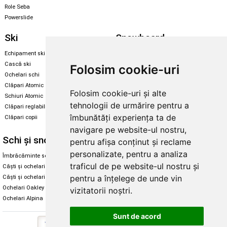
Role Seba
Powerslide
Ski
Snowboard
Echipament ski
Magazin snowboard
Cască ski
Echipament snowboard
Folosim cookie-uri
Ochelari schi
Legături Rome SDS
Clăpari Atomic
Folosim cookie-uri și alte
Skate & longboard
Schiuri Atomic
tehnologii de urmărire pentru a
Clăpari reglabili
Santa Cruz
îmbunătăți experiența ta de
Clăpari copii
Enuff Skateboards
navigare pe website-ul nostru,
Schi și snowboard
Diverse
pentru afișa conținut și reclame
personalizate, pentru a analiza
Îmbrăcăminte schi și snowboard
Cum aleg rolele
traficul de pe website-ul nostru și
Căști și ochelari de iarnă
Cum aleg ochelarii
pentru a înțelege de unde vin
Căști și ochelari Alpina
Ochelari de soare Oakley
Ochelari Oakley
Ochelari de soare Alpina
vizitatorii noștri.
Ochelari Alpina
Intretinere manusi
Sunt de acord