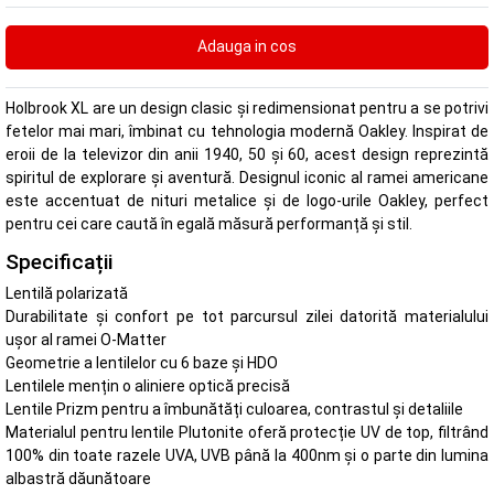
Holbrook XL are un design clasic și redimensionat pentru a se potrivi
fetelor mai mari, îmbinat cu tehnologia modernă Oakley. Inspirat de
eroii de la televizor din anii 1940, 50 și 60, acest design reprezintă
spiritul de explorare și aventură. Designul iconic al ramei americane
este accentuat de nituri metalice și de logo-urile Oakley, perfect
pentru cei care caută în egală măsură performanță și stil.
Specificații
Lentilă polarizată
Durabilitate și confort pe tot parcursul zilei datorită materialului
ușor al ramei O-Matter
Geometrie a lentilelor cu 6 baze și HDO
Lentilele mențin o aliniere optică precisă
Lentile Prizm pentru a îmbunătăți culoarea, contrastul și detaliile
Materialul pentru lentile Plutonite oferă protecție UV de top, filtrând
100% din toate razele UVA, UVB până la 400nm și o parte din lumina
albastră dăunătoare