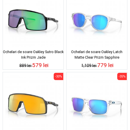
Ochelari de soare Oakley Sutro Black
Ochelari de soare Oakley Latch
Ink Prizm Jade
Matte Clear Prizm Sapphire
Polarized
579 lei
779 lei
889 lei
1,109 lei
-30%
-35%