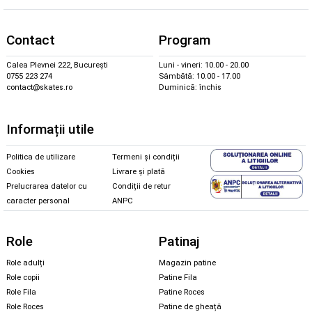
Contact
Program
Calea Plevnei 222, București
Luni - vineri: 10.00 - 20.00
0755 223 274
Sâmbătă: 10.00 - 17.00
contact@skates.ro
Duminică: închis
Informații utile
Politica de utilizare
Termeni și condiții
Cookies
Livrare și plată
Prelucrarea datelor cu
Condiții de retur
caracter personal
ANPC
Role
Patinaj
Role adulți
Magazin patine
Role copii
Patine Fila
Role Fila
Patine Roces
Role Roces
Patine de gheață