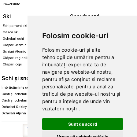
Powerslide
Ski
Snowboard
Echipament ski
Magazin snowboard
Cască ski
Echipament snowboard
Folosim cookie-uri
Ochelari schi
Legături Rome SDS
Clăpari Atomic
Folosim cookie-uri și alte
Skate & longboard
Schiuri Atomic
tehnologii de urmărire pentru a
Clăpari reglabili
Santa Cruz
îmbunătăți experiența ta de
Clăpari copii
Enuff Skateboards
navigare pe website-ul nostru,
Schi și snowboard
Diverse
pentru afișa conținut și reclame
personalizate, pentru a analiza
Îmbrăcăminte schi și snowboard
Cum aleg rolele
traficul de pe website-ul nostru și
Căști și ochelari de iarnă
Cum aleg ochelarii
pentru a înțelege de unde vin
Căști și ochelari Alpina
Ochelari de soare Oakley
Ochelari Oakley
Ochelari de soare Alpina
vizitatorii noștri.
Ochelari Alpina
Intretinere manusi
Sunt de acord
Vreau să schimb setările