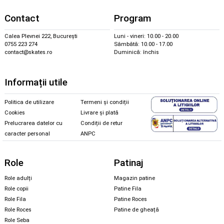
Contact
Program
Calea Plevnei 222, București
Luni - vineri: 10.00 - 20.00
0755 223 274
Sâmbătă: 10.00 - 17.00
contact@skates.ro
Duminică: închis
Informații utile
Politica de utilizare
Termeni și condiții
Cookies
Livrare și plată
Prelucrarea datelor cu
Condiții de retur
caracter personal
ANPC
Role
Patinaj
Role adulți
Magazin patine
Role copii
Patine Fila
Role Fila
Patine Roces
Role Roces
Patine de gheață
Role Seba