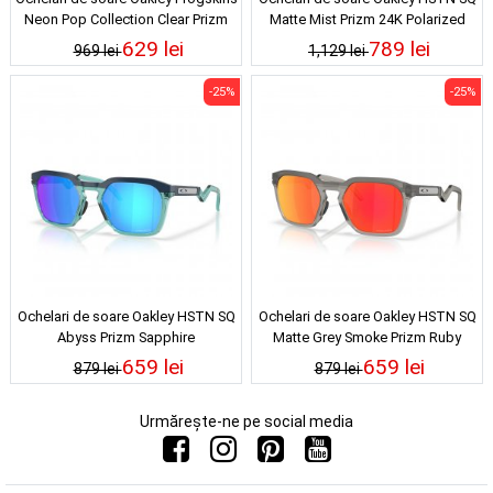
Neon Pop Collection Clear Prizm
Matte Mist Prizm 24K Polarized
Rose Gold Polarized
629 lei
789 lei
969 lei
1,129 lei
-25%
-25%
Ochelari de soare Oakley HSTN SQ
Ochelari de soare Oakley HSTN SQ
Abyss Prizm Sapphire
Matte Grey Smoke Prizm Ruby
659 lei
659 lei
879 lei
879 lei
Urmărește-ne pe social media