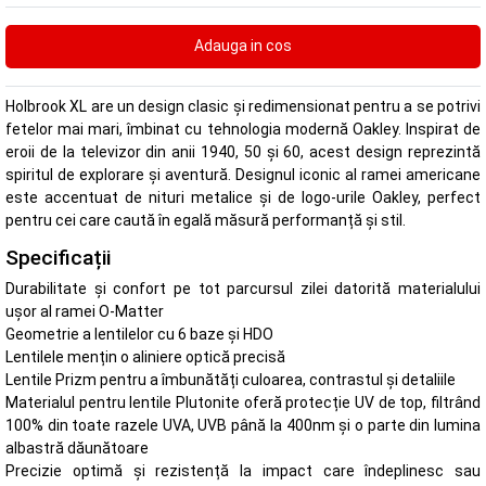
Holbrook XL are un design clasic și redimensionat pentru a se potrivi
fetelor mai mari, îmbinat cu tehnologia modernă Oakley. Inspirat de
eroii de la televizor din anii 1940, 50 și 60, acest design reprezintă
spiritul de explorare și aventură. Designul iconic al ramei americane
este accentuat de nituri metalice și de logo-urile Oakley, perfect
pentru cei care caută în egală măsură performanță și stil.
Specificații
Durabilitate și confort pe tot parcursul zilei datorită materialului
ușor al ramei O-Matter
Geometrie a lentilelor cu 6 baze și HDO
Lentilele mențin o aliniere optică precisă
Lentile Prizm pentru a îmbunătăți culoarea, contrastul și detaliile
Materialul pentru lentile Plutonite oferă protecție UV de top, filtrând
100% din toate razele UVA, UVB până la 400nm și o parte din lumina
albastră dăunătoare
Precizie optimă și rezistență la impact care îndeplinesc sau