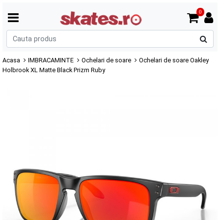
0
C
p
Acasa
IMBRACAMINTE
Ochelari de soare
Ochelari de soare Oakley
Holbrook XL Matte Black Prizm Ruby