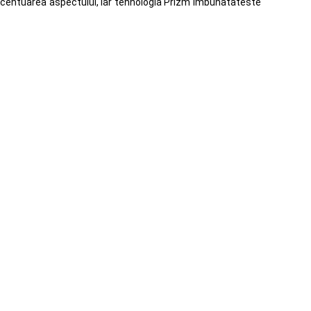
accentuarea aspectului, iar tehnologia Prizm imbunatateste