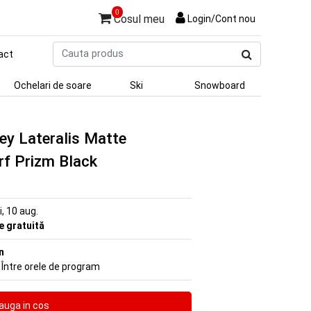
0
Cosul meu
Login/Cont nou
Cauta
act
produs
Ochelari de soare
Ski
Snowboard
ey Lateralis Matte
rf Prizm Black
ni, 10 aug.
re gratuită
n
 Între orele de program