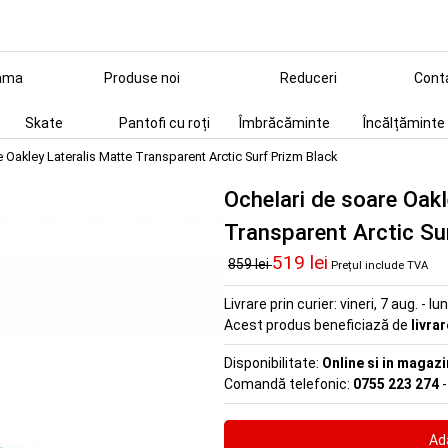
ama
Produse noi
Reduceri
Cont
Skate
Pantofi cu roți
Îmbrăcăminte
Încălțăminte
 Oakley Lateralis Matte Transparent Arctic Surf Prizm Black
Ochelari de soare Oakl
Transparent Arctic Su
519 lei
859 lei
Prețul include TVA
Livrare prin curier:
vineri, 7 aug. - lu
Acest produs beneficiază de
livra
Disponibilitate:
Online si in magazi
Comandă telefonic:
0755 223 274
-