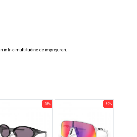
i intr-o multitudine de imprejurari.
-25%
-30%