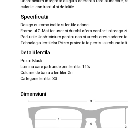
Unobtainium integrata asigura aderenta fara alunecare, ra
culorile, contrastul si detaliile.
Specificatii
Design cu rama inalta si lentile adanci
Frame-ul O-Matter usor si durabil ofera confort intreaga zi
Pad-urile Unobtainium pentru nas si urechi cresc aderenta o
Tehnologia lentilelor Prizm proiectata pentru a imbunatati 
Detalii lentila
Prizm Black
Lumina care patrunde prin lentila: 11%
Culoare de baza a lentilei: Gri
Categorie lentila: S3
Dimensiuni