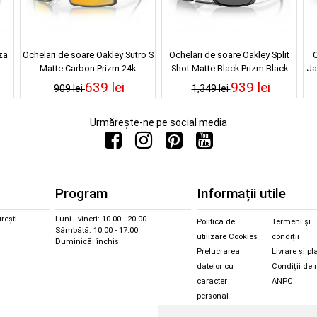
za
Ochelari de soare Oakley Sutro S
Ochelari de soare Oakley Split
O
Matte Carbon Prizm 24k
Shot Matte Black Prizm Black
Ja
Polarized
639 lei
939 lei
909 lei
1,349 lei
Urmărește-ne pe social media
Program
Informații utile
rești
Luni - vineri: 10.00 - 20.00
Politica de
Termeni și
Sâmbătă: 10.00 - 17.00
utilizare Cookies
condiții
Duminică: închis
Prelucrarea
Livrare și pl
datelor cu
Condiții de 
caracter
ANPC
personal