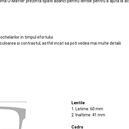
ma O-Matter prezinta spatii adanci pentru lentile pentru a ajuta la 
chelarilor in timpul efortului
culoarea si contrastul, astfel incat sa poti vedea mai multe detalii
Lentile
1. Latime: 60 mm
2. Inaltime: 41 mm
Cadru