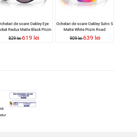
chelari de soare Oakley Eye
Ochelari de soare Oakley Sutro S
cket Redux Matte Black Prizm
Matte White Prizm Road
Grey
619 lei
639 lei
829 lei
909 lei
ată
retur