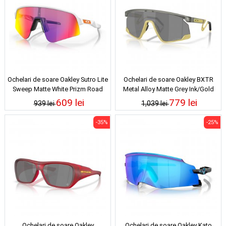
Ochelari de soare Oakley Sutro Lite
Ochelari de soare Oakley BXTR
Sweep Matte White Prizm Road
Metal Alloy Matte Grey Ink/Gold
Prizm Black
609 lei
779 lei
939 lei
1,039 lei
-35%
-25%
Ochelari de soare Oakley
Ochelari de soare Oakley Kato