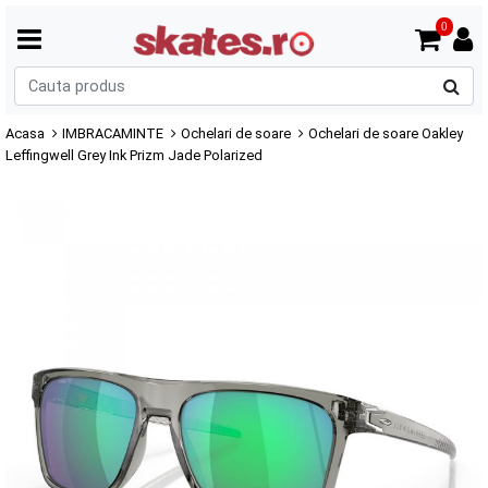
0
C
p
Acasa
IMBRACAMINTE
Ochelari de soare
Ochelari de soare Oakley
Leffingwell Grey Ink Prizm Jade Polarized