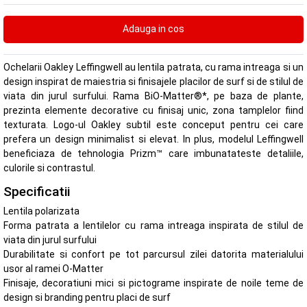
Ochelarii Oakley Leffingwell au lentila patrata, cu rama intreaga si un
design inspirat de maiestria si finisajele placilor de surf si de stilul de
viata din jurul surfului. Rama BiO-Matter®*, pe baza de plante,
prezinta elemente decorative cu finisaj unic, zona tamplelor fiind
texturata. Logo-ul Oakley subtil este conceput pentru cei care
prefera un design minimalist si elevat. In plus, modelul Leffingwell
beneficiaza de tehnologia Prizm™ care imbunatateste detaliile,
culorile si contrastul.
Specificatii
Lentila polarizata
Forma patrata a lentilelor cu rama intreaga inspirata de stilul de
viata din jurul surfului
Durabilitate si confort pe tot parcursul zilei datorita materialului
usor al ramei O-Matter
Finisaje, decoratiuni mici si pictograme inspirate de noile teme de
design si branding pentru placi de surf