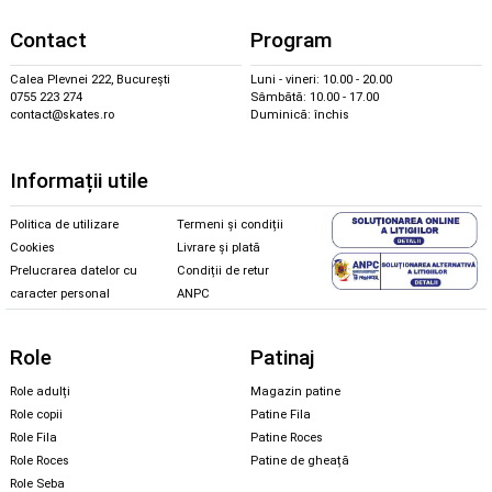
Contact
Program
Calea Plevnei 222, București
Luni - vineri: 10.00 - 20.00
0755 223 274
Sâmbătă: 10.00 - 17.00
contact@skates.ro
Duminică: închis
Informații utile
Politica de utilizare
Termeni și condiții
Cookies
Livrare și plată
Prelucrarea datelor cu
Condiții de retur
caracter personal
ANPC
Role
Patinaj
Role adulți
Magazin patine
Role copii
Patine Fila
Role Fila
Patine Roces
Role Roces
Patine de gheață
Role Seba