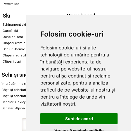
Powerslide
Ski
Snowboard
Echipament ski
Magazin snowboard
Cască ski
Echipament snowboard
Folosim cookie-uri
Ochelari schi
Legături Rome SDS
Clăpari Atomic
Folosim cookie-uri și alte
Skate & longboard
Schiuri Atomic
tehnologii de urmărire pentru a
Clăpari reglabili
Santa Cruz
îmbunătăți experiența ta de
Clăpari copii
Enuff Skateboards
navigare pe website-ul nostru,
Schi și snowboard
Diverse
pentru afișa conținut și reclame
personalizate, pentru a analiza
Îmbrăcăminte schi și snowboard
Cum aleg rolele
traficul de pe website-ul nostru și
Căști și ochelari de iarnă
Cum aleg ochelarii
pentru a înțelege de unde vin
Căști și ochelari Alpina
Ochelari de soare Oakley
Ochelari Oakley
Ochelari de soare Alpina
vizitatorii noștri.
Ochelari Alpina
Intretinere manusi
Sunt de acord
Vreau să schimb setările