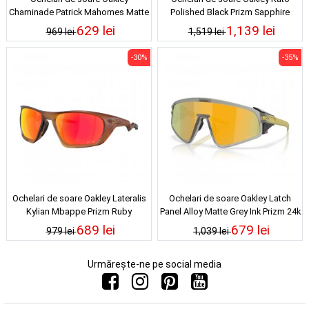
Chaminade Patrick Mahomes Matte
Polished Black Prizm Sapphire
Transparent Red Prizm Black
629 lei
1,139 lei
969 lei
1,519 lei
-30%
-35%
Ochelari de soare Oakley Lateralis
Ochelari de soare Oakley Latch
Kylian Mbappe Prizm Ruby
Panel Alloy Matte Grey Ink Prizm 24k
689 lei
679 lei
979 lei
1,039 lei
Urmărește-ne pe social media