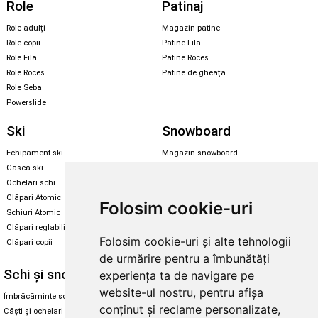
Role
Patinaj
Role adulți
Magazin patine
Role copii
Patine Fila
Role Fila
Patine Roces
Role Roces
Patine de gheață
Role Seba
Powerslide
Ski
Snowboard
Echipament ski
Magazin snowboard
Cască ski
Echipament snowboard
Ochelari schi
Legături Rome SDS
Clăpari Atomic
Folosim cookie-uri
Skate & longboard
Schiuri Atomic
Clăpari reglabili
Santa Cruz
Folosim cookie-uri și alte tehnologii
Clăpari copii
Enuff Skateboards
de urmărire pentru a îmbunătăți
Schi și snowboard
Diverse
experiența ta de navigare pe
website-ul nostru, pentru afișa
Îmbrăcăminte schi și snowboard
Cum aleg rolele
conținut și reclame personalizate,
Căști și ochelari de iarnă
Cum aleg ochelarii