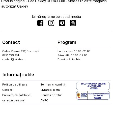
Produs original - Cod Oakley OO9403-08 - Skates.ro este magazin
autorizat Oakley
Urmărește-ne pe social media
Contact
Program
Calea Plevnei 222, București
Luni - vineri: 10.00 - 20.00
0755 223 274
Sâmbătă: 10.00 - 17.00
contact@skates.ro
Duminică: închis
Informații utile
Politica de utilizare
Termeni și condiții
Cookies
Livrare și plată
Prelucrarea datelor cu
Condiții de retur
caracter personal
ANPC