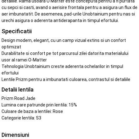
detaliile. Rama usoara O Matter este conceputa pentru a fi purtata
cu sepci si casti, avand o aerisire frontala pentru a asigura un flux de
aer imbunatatit. De asemenea, pad-urile Unobtainium pentru nas si
urechi asigura o aderenta antiderapanta in timpul efortului.
Specificatii
Design modern, elegant, cu un camp vizual extins si un confort
optimizat
Durabilitate si confort pe tot parcursul zilei datorita materialului
usor al ramei O-Matter
Tehnologia Unobtainium creste aderenta ochelarilor in timpul
efortului
Lentile Prizm pentru a imbunatati culoarea, contrastul si detaliile
Detalii lentila
Prizm Road Jade
Lumina care patrunde prin lentila: 15%
Culoare de baza a lentilei: Rose
Categorie lentila: S3
Dimensiuni