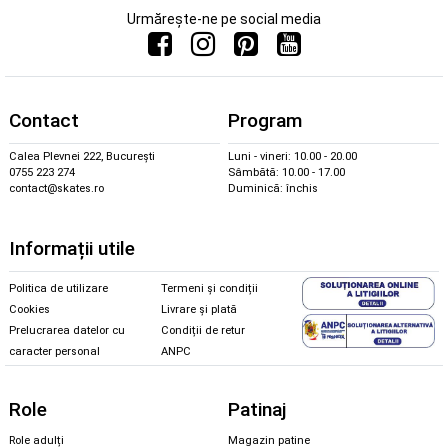
Urmărește-ne pe social media
Contact
Program
Calea Plevnei 222, București
Luni - vineri: 10.00 - 20.00
0755 223 274
Sâmbătă: 10.00 - 17.00
contact@skates.ro
Duminică: închis
Informații utile
Politica de utilizare
Termeni și condiții
Cookies
Livrare și plată
Prelucrarea datelor cu
Condiții de retur
caracter personal
ANPC
Role
Patinaj
Role adulți
Magazin patine