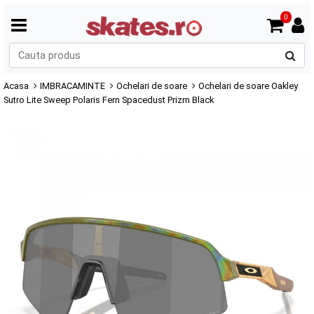
0
C
p
Acasa
IMBRACAMINTE
Ochelari de soare
Ochelari de soare Oakley
Sutro Lite Sweep Polaris Fern Spacedust Prizm Black