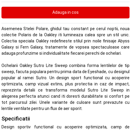
Asemenea Stelei Polare, ghidul tau constant pe cerul noptii, noua
colectie Polaris de la Oakley iti lumineaza calea spre un stil unic.
Colectia speciala Oakley redefineste stilul prin noile finisaje Abyss
Galaxy si Fern Galaxy, tratamente de vopsea spectaculoase care
adauga profunzime si individualitate fiecarei perechi de ochelari.
Ochelarii Oakley Sutro Lite Sweep combina forma lentilelor de tip
sweep, facuta populara pentru prima data de Eyeshade, cu designul
popular al ramei Sutro. Un design sport functional cu acoperire
optimizata, camp vizual extins, plus protectia in caz de impact,
reprezinta detalii ce transforma modelul Sutro Lite Sweep in
alegerea perfecta atunci cand iti doresti durabilitate si confort pe
tot parcursul zilei. Unele variante de culoare sunt prevazute cu
lentile ventilate pentru un flux de aer sporit.
Specificatii
Design sportiv functional cu acoperire optimizata, camp de