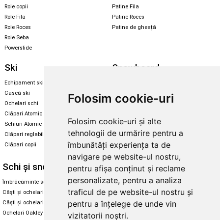
Role copii
Patine Fila
Role Fila
Patine Roces
Role Roces
Patine de gheață
Role Seba
Powerslide
Ski
Snowboard
Echipament ski
Magazin snowboard
Cască ski
Echipament snowboard
Folosim cookie-uri
Ochelari schi
Legături Rome SDS
Clăpari Atomic
Folosim cookie-uri și alte
Skate & longboard
Schiuri Atomic
tehnologii de urmărire pentru a
Clăpari reglabili
Santa Cruz
îmbunătăți experiența ta de
Clăpari copii
Enuff Skateboards
navigare pe website-ul nostru,
Schi și snowboard
Diverse
pentru afișa conținut și reclame
personalizate, pentru a analiza
Îmbrăcăminte schi și snowboard
Cum aleg rolele
traficul de pe website-ul nostru și
Căști și ochelari de iarnă
Cum aleg ochelarii
pentru a înțelege de unde vin
Căști și ochelari Alpina
Ochelari de soare Oakley
Ochelari Oakley
Ochelari de soare Alpina
vizitatorii noștri.