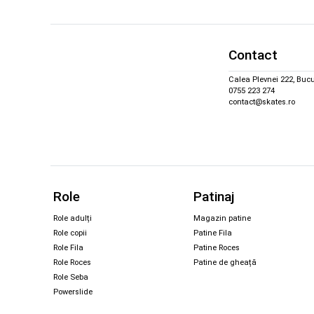
Contact
Calea Plevnei 222, Bucu
0755 223 274
contact@skates.ro
Role
Patinaj
Role adulți
Magazin patine
Role copii
Patine Fila
Role Fila
Patine Roces
Role Roces
Patine de gheață
Role Seba
Powerslide