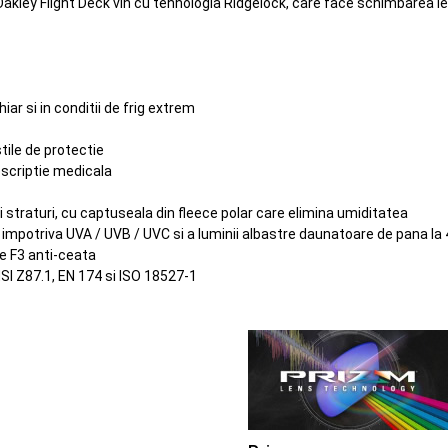
s, Oakley Flight Deck vin cu tehnologia Ridgelock, care face schimbarea le
iar si in conditii de frig extrem
tile de protectie
escriptie medicala
ei straturi, cu captuseala din fleece polar care elimina umiditatea
% impotriva UVA / UVB / UVC si a luminii albastre daunatoare de pana l
re F3 anti-ceata
SI Z87.1, EN 174 si ISO 18527-1