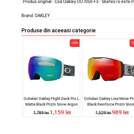
Produs original - Cod Oakley OO7050-F3 - Skates.ro este 
Brand:
OAKLEY
Produse din aceeasi categorie
-35%
-
Ochelari Oakley Flight Deck Pro L
Ochelari Oakley Line Miner Pr
Matte Black Prizm Snow Argon
Black Reinforce Prizm Sno
Iridium 25/26
Torch Iridium 25/26
1,159 lei
989 lei
1,789 lei
1,529 lei