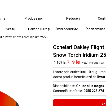
ama
Produse noi
Reduceri
Cont
Skate
Pantofi cu roți
Îmbrăcăminte
Încălțăminte
ddie Prizm Snow Torch Iridium 25/26
Ochelari Oakley Fligh
Snow Torch Iridium 2
719 lei
1,109 lei
Prețul include TVA
Livrare prin curier:
luni, 10 aug. - ma
Acest produs beneficiază de
livra
Disponibilitate:
Online si in magazi
Comandă telefonic:
0755 223 274
-