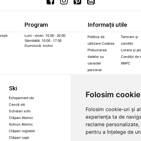
Program
Informații utile
rești
Luni - vineri: 10.00 - 20.00
Politica de
Termeni și
Sâmbătă: 10.00 - 17.00
utilizare Cookies
condiții
Duminică: închis
Prelucrarea
Livrare și pl
datelor cu
Condiții de 
caracter
ANPC
personal
Sc
Ski
Snowboard
Folosim cookie
Îmbr
Echipament ski
Magazin snowboard
Cășt
Cască ski
Echipament snowboard
Folosim cookie-uri și a
Cășt
Ochelari schi
Legături Rome SDS
experiența ta de naviga
Oche
Clăpari Atomic
Skate & longboard
Oche
reclame personalizate, 
Schiuri Atomic
pentru a înțelege de und
Clăpari reglabili
Santa Cruz
Clăpari copii
Enuff Skateboards