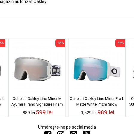
magazin autorizat Oakley
35%
-33%
-35%
o L
Ochelari Oakley Line Miner M
Ochelari Oakley Line Miner Pro L
O
w
Ayumu Hirano Signature Prizm
Matte White Prizm Snow
50
Snow Black Iridium 25/26
Sapphire Iridium 25/26
599 lei
989 lei
889 lei
1,529 lei
Urmărește-ne pe social media