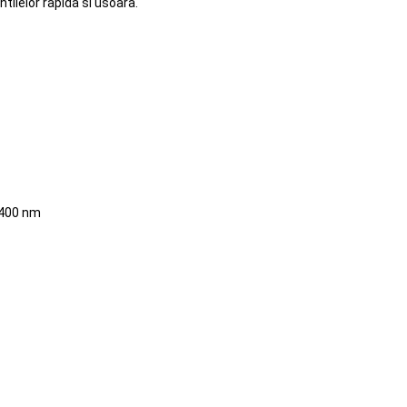
ntilelor rapida si usoara.
a 400 nm