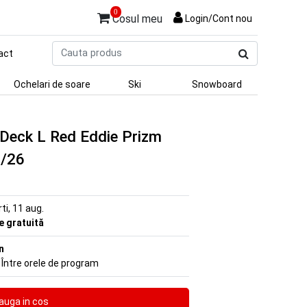
0
Cosul meu
Login/Cont nou
Cauta
act
produs
Ochelari de soare
Ski
Snowboard
t Deck L Red Eddie Prizm
5/26
rti, 11 aug.
re gratuită
n
 Între orele de program