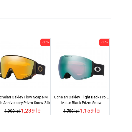
-35%
-35%
chelari Oakley Flow Scape M
Ochelari Oakley Flight Deck Pro L
th Anniversary Prizm Snow 24k
Matte Black Prizm Snow
Iridium 25/26
Sapphire Iridium 25/26
1,239 lei
1,159 lei
1,909 lei
1,789 lei