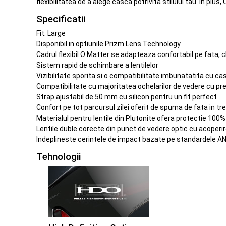
flexibilitatea de a alege casca potrivita stilului tau. In plu
Specificatii
Fit: Large
Disponibil in optiunile Prizm Lens Technology
Cadrul flexibil O Matter se adapteaza confortabil pe fata, ch
Sistem rapid de schimbare a lentilelor
Vizibilitate sporita si o compatibilitate imbunatatita cu cas
Compatibilitate cu majoritatea ochelarilor de vedere cu pr
Strap ajustabil de 50 mm cu silicon pentru un fit perfect
Confort pe tot parcursul zilei oferit de spuma de fata in tr
Materialul pentru lentile din Plutonite ofera protectie 100
Lentile duble corecte din punct de vedere optic cu acoperi
Indeplineste cerintele de impact bazate pe standardele AN
Tehnologii