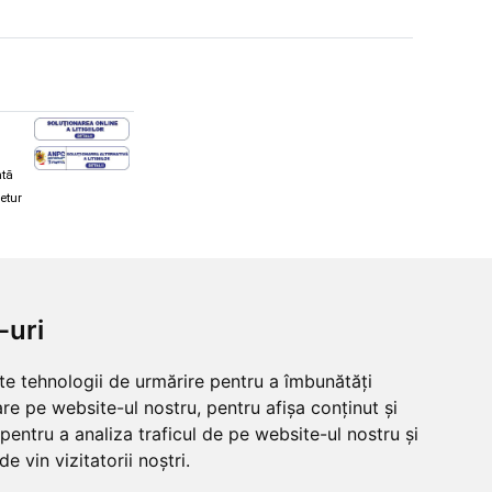
ată
retur
hi și snowboard
Diverse
-uri
ăcăminte schi și snowboard
Cum aleg rolele
i și ochelari de iarnă
Cum aleg ochelarii
lte tehnologii de urmărire pentru a îmbunătăți
i și ochelari Alpina
Ochelari de soare Oakley
re pe website-ul nostru, pentru afișa conținut și
lari Oakley
Ochelari de soare Alpina
lari Alpina
Intretinere manusi
pentru a analiza traficul de pe website-ul nostru și
e vin vizitatorii noștri.