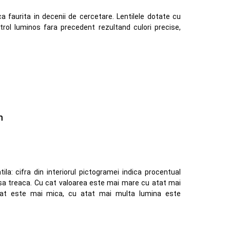
ca faurita in decenii de cercetare. Lentilele dotate cu
rol luminos fara precedent rezultand culori precise,
m
ila: cifra din interiorul pictogramei indica procentual
 sa treaca. Cu cat valoarea este mai mare cu atat mai
cat este mai mica, cu atat mai multa lumina este