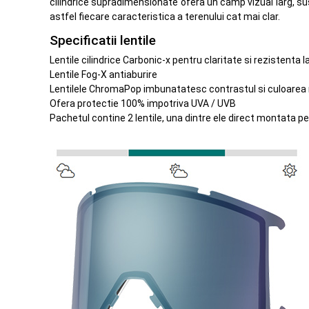
cilindrice supradimensionate ofera un camp vizual larg, su
astfel fiecare caracteristica a terenului cat mai clar.
Specificatii lentile
Lentile cilindrice Carbonic-x pentru claritate si rezistenta 
Lentile Fog-X antiaburire
Lentilele ChromaPop imbunatatesc contrastul si culoarea na
Ofera protectie 100% impotriva UVA / UVB
Pachetul contine 2 lentile, una dintre ele direct montata pe