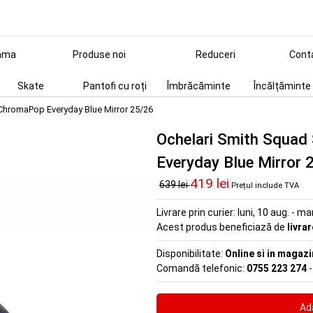
ama
Produse noi
Reduceri
Cont
Skate
Pantofi cu roți
Îmbrăcăminte
Încălțăminte
ChromaPop Everyday Blue Mirror 25/26
Ochelari Smith Squa
Everyday Blue Mirror 
419 lei
639 lei
Prețul include TVA
Livrare prin curier:
luni, 10 aug. - ma
Acest produs beneficiază de
livra
Disponibilitate:
Online si in magazi
Comandă telefonic:
0755 223 274
-