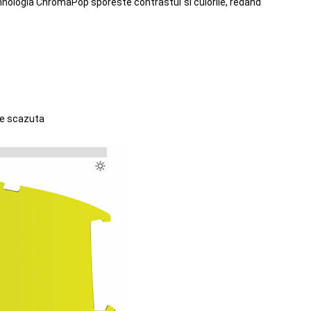
ehnologia ChromaPop sporeste contrastul si culorile, redand
ate scazuta