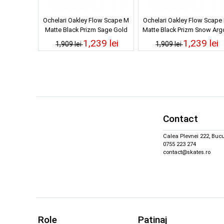
Ochelari Oakley Flow Scape M
Ochelari Oakley Flow Scape
Matte Black Prizm Sage Gold
Matte Black Prizm Snow Arg
Iridium 25/26
Iridium 25/26
1,239 lei
1,239 lei
1,909 lei
1,909 lei
Contact
Calea Plevnei 222, Bucu
0755 223 274
contact@skates.ro
Role
Patinaj