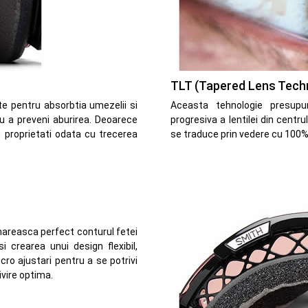
TLT (Tapered Lens Tech
e pentru absorbtia umezelii si
Aceasta tehnologie presupu
 a preveni aburirea. Deoarece
progresiva a lentilei din centr
in proprietati odata cu trecerea
se traduce prin vedere cu 100%
mareasca perfect conturul fetei
si crearea unui design flexibil,
o ajustari pentru a se potrivi
ivire optima.