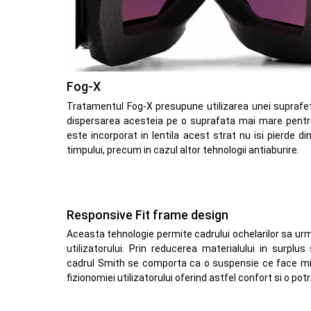
Fog-X
Tratamentul Fog-X presupune utilizarea unei suprafet
dispersarea acesteia pe o suprafata mai mare pentru
este incorporat in lentila acest strat nu isi pierde d
timpului, precum in cazul altor tehnologii antiaburire.
Responsive Fit frame design
Aceasta tehnologie permite cadrului ochelarilor sa ur
utilizatorului. Prin reducerea materialului in surplus 
cadrul Smith se comporta ca o suspensie ce face micr
fizionomiei utilizatorului oferind astfel confort si o potr