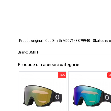
Produs original - Cod Smith M007643SP994B - Skates.ro 
Brand:
SMITH
Produse din aceeasi categorie
-35%
-