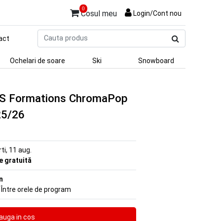
0
Cosul meu
Login/Cont nou
Cauta
act
produs
Ochelari de soare
Ski
Snowboard
d S Formations ChromaPop
25/26
rti, 11 aug.
re gratuită
n
 Între orele de program