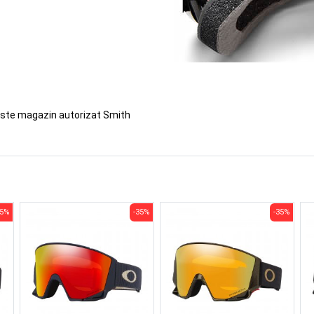
este magazin autorizat Smith
35%
-35%
-35%