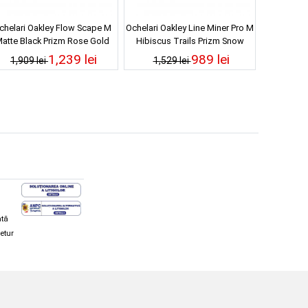
chelari Oakley Flow Scape M
Ochelari Oakley Line Miner Pro M
atte Black Prizm Rose Gold
Hibiscus Trails Prizm Snow
Iridium 25/26
Argon Iridium 25/26
1,239 lei
989 lei
1,909 lei
1,529 lei
ată
retur
hi și snowboard
Diverse