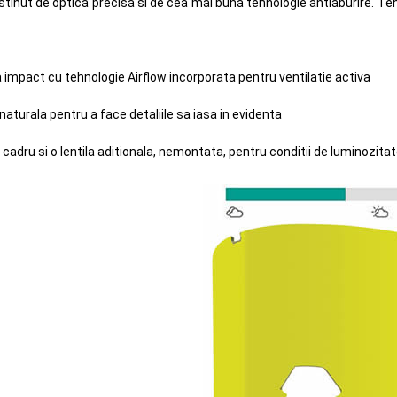
stinut de optica precisa si de cea mai buna tehnologie antiaburire. T
la impact cu tehnologie Airflow incorporata pentru ventilatie activa
turala pentru a face detaliile sa iasa in evidenta
 cadru si o lentila aditionala, nemontata, pentru conditii de luminozit