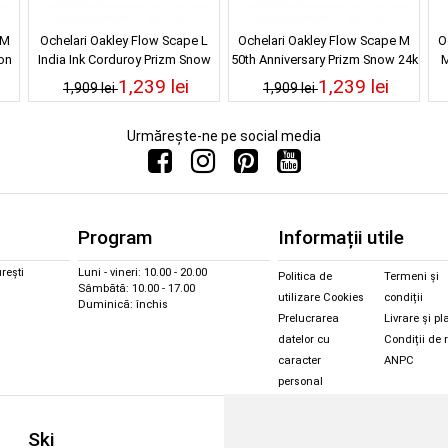
 M
Ochelari Oakley Flow Scape L
Ochelari Oakley Flow Scape M
O
on
India Ink Corduroy Prizm Snow
50th Anniversary Prizm Snow 24k
M
Torch Iridium 25/26
Iridium 25/26
1,239 lei
1,239 lei
1,909 lei
1,909 lei
Urmărește-ne pe social media
Program
Informații utile
rești
Luni - vineri: 10.00 - 20.00
Politica de
Termeni și
Sâmbătă: 10.00 - 17.00
utilizare Cookies
condiții
Duminică: închis
Prelucrarea
Livrare și pl
datelor cu
Condiții de 
caracter
ANPC
personal
Sc
Ski
Snowboard