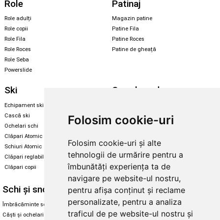
Role
Patinaj
Role adulți
Magazin patine
Role copii
Patine Fila
Role Fila
Patine Roces
Role Roces
Patine de gheață
Role Seba
Powerslide
Ski
Snowboard
Echipament ski
Magazin snowboard
Cască ski
Echipament snowboard
Folosim cookie-uri
Ochelari schi
Legături Rome SDS
Clăpari Atomic
Folosim cookie-uri și alte
Skate & longboard
Schiuri Atomic
tehnologii de urmărire pentru a
Clăpari reglabili
Santa Cruz
îmbunătăți experiența ta de
Clăpari copii
Enuff Skateboards
navigare pe website-ul nostru,
Schi și snowboard
Diverse
pentru afișa conținut și reclame
personalizate, pentru a analiza
Îmbrăcăminte schi și snowboard
Cum aleg rolele
traficul de pe website-ul nostru și
Căști și ochelari de iarnă
Cum aleg ochelarii