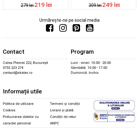
219 lei
249 lei
279 lei
309 lei
Urmărește-ne pe social media
Contact
Program
Calea Plevnei 222, București
Luni - vineri: 10.00 - 20.00
0755 223 274
Sâmbătă: 10.00 - 17.00
contact@skates.ro
Duminică: închis
Informații utile
Politica de utilizare
Termeni și condiții
Cookies
Livrare și plată
Prelucrarea datelor cu
Condiții de retur
caracter personal
ANPC