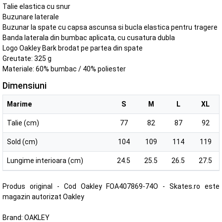
Talie elastica cu snur
Buzunare laterale
Buzunar la spate cu capsa ascunsa si bucla elastica pentru tragere
Banda laterala din bumbac aplicata, cu cusatura dubla
Logo Oakley Bark brodat pe partea din spate
Greutate: 325 g
Materiale: 60% bumbac / 40% poliester
Dimensiuni
Marime
S
M
L
XL
Talie (cm)
77
82
87
92
Sold (cm)
104
109
114
119
Lungime interioara (cm)
24.5
25.5
26.5
27.5
Produs original - Cod Oakley FOA407869-74O - Skates.ro este
magazin autorizat Oakley
Brand:
OAKLEY