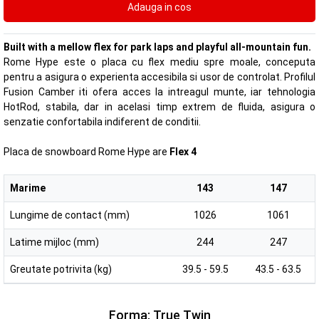
Built with a mellow flex for park laps and playful all-mountain fun.
Rome Hype este o placa cu flex mediu spre moale, conceputa
pentru a asigura o experienta accesibila si usor de controlat. Profilul
Fusion Camber iti ofera acces la intreagul munte, iar tehnologia
HotRod, stabila, dar in acelasi timp extrem de fluida, asigura o
senzatie confortabila indiferent de conditii.
Placa de snowboard Rome Hype are
Flex 4
Marime
143
147
Lungime de contact (mm)
1026
1061
Latime mijloc (mm)
244
247
Greutate potrivita (kg)
39.5 - 59.5
43.5 - 63.5
Forma: True Twin