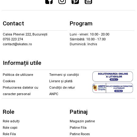
Contact
Program
Calea Plevnei 222, București
Luni - vineri: 10.00 - 20.00
0755 223 274
Sâmbătă: 10.00 - 17.00
contact@skates.ro
Duminică: închis
Informații utile
Politica de utilizare
Termeni și condiții
Cookies
Livrare și plată
Prelucrarea datelor cu
Condiții de retur
caracter personal
ANPC
Role
Patinaj
Role adulți
Magazin patine
Role copii
Patine Fila
Role Fila
Patine Roces