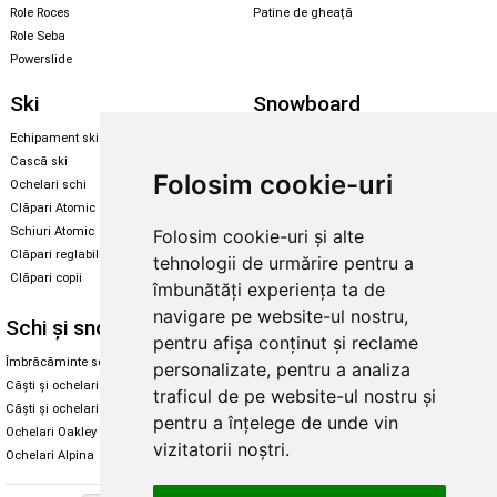
Role Roces
Patine de gheață
Role Seba
Powerslide
Ski
Snowboard
Echipament ski
Magazin snowboard
Cască ski
Echipament snowboard
Folosim cookie-uri
Ochelari schi
Legături Rome SDS
Clăpari Atomic
Skate & longboard
Schiuri Atomic
Folosim cookie-uri și alte
Clăpari reglabili
tehnologii de urmărire pentru a
Santa Cruz
Clăpari copii
îmbunătăți experiența ta de
Enuff Skateboards
navigare pe website-ul nostru,
Schi și snowboard
Diverse
pentru afișa conținut și reclame
Îmbrăcăminte schi și snowboard
Cum aleg rolele
personalizate, pentru a analiza
Căști și ochelari de iarnă
Cum aleg ochelarii
traficul de pe website-ul nostru și
Căști și ochelari Alpina
Ochelari de soare Oakley
pentru a înțelege de unde vin
Ochelari Oakley
Ochelari de soare Alpina
vizitatorii noștri.
Ochelari Alpina
Intretinere manusi