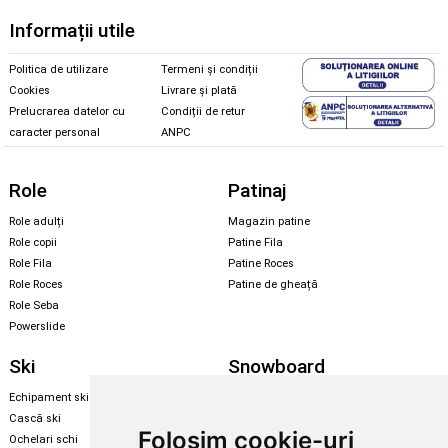
Informații utile
Politica de utilizare
Termeni și condiții
Cookies
Livrare și plată
Prelucrarea datelor cu
Condiții de retur
caracter personal
ANPC
Role
Patinaj
Role adulți
Magazin patine
Role copii
Patine Fila
Role Fila
Patine Roces
Role Roces
Patine de gheață
Role Seba
Powerslide
Ski
Snowboard
Echipament ski
Magazin snowboard
Cască ski
Echipament snowboard
Folosim cookie-uri
Ochelari schi
Legături Rome SDS