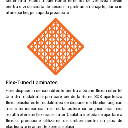
sinterizata. Acest model Rome este tot ce vei avea nevoie
pentru o zi obisnuita de sesiuni in park-uri amenajate, dar si in
afara partiei, pe zapada proaspata.
Flex-Tuned Laminates
Fibre dispuse in sensuri diferite pentru a obtine flexuri diferite!
Una din modalitatile prin care cei de la Rome SDS ajusteaza
flexul placilor este modalitatea de dispunere a fibrelor: unghiuri
mai mari inseamna mai multa putere iar unghiuri mai mici
rezulta ofera un flex mai iertator. Cealalta metoda de ajustare a
flexului presupune utilizarea de carbon pentru un plus de
elasticitate in anumite zone ale placii.