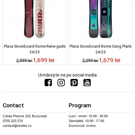
Placa Snowboard Rome Rene-gade
Placa Snowboard Rome Gang Plank
24/25
24/25
1,699 lei
1,679 lei
2,999 lei
2,399 lei
Urmărește-ne pe social media
Contact
Program
Calea Plevnei 222, București
Luni - vineri: 10.00 - 20.00
0755 223 274
Sâmbătă: 10.00 - 17.00
contact@skates.ro
Duminică: închis