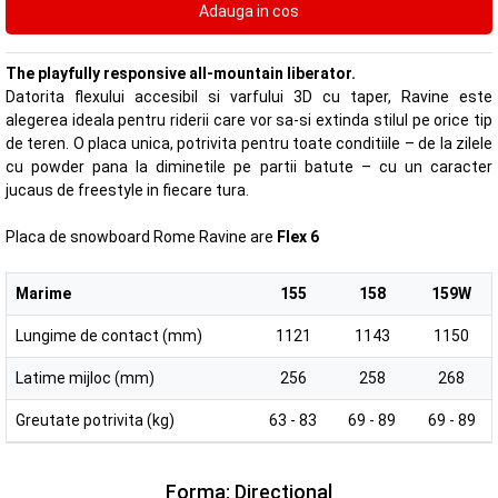
The playfully responsive all-mountain liberator.
Datorita flexului accesibil si varfului 3D cu taper, Ravine este
alegerea ideala pentru riderii care vor sa-si extinda stilul pe orice tip
de teren. O placa unica, potrivita pentru toate conditiile – de la zilele
cu powder pana la diminetile pe partii batute – cu un caracter
jucaus de freestyle in fiecare tura.
Placa de snowboard Rome Ravine are
Flex 6
Marime
155
158
159W
Lungime de contact (mm)
1121
1143
1150
Latime mijloc (mm)
256
258
268
Greutate potrivita (kg)
63 - 83
69 - 89
69 - 89
Forma: Directional