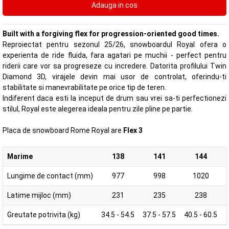
Built with a forgiving flex for progression-oriented good times.
Reproiectat pentru sezonul 25/26, snowboardul Royal ofera o
experienta de ride fluida, fara agatari pe muchii - perfect pentru
riderii care vor sa progreseze cu incredere. Datorita profilului Twin
Diamond 3D, virajele devin mai usor de controlat, oferindu-ti
stabilitate si manevrabilitate pe orice tip de teren.
Indiferent daca esti la inceput de drum sau vrei sa-ti perfectionezi
stilul, Royal este alegerea ideala pentru zile pline pe partie.
Placa de snowboard Rome Royal are
Flex 3
Marime
138
141
144
Lungime de contact (mm)
977
998
1020
Latime mijloc (mm)
231
235
238
Greutate potrivita (kg)
34.5 - 54.5
37.5 - 57.5
40.5 - 60.5
4