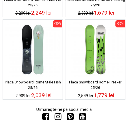
25/26
25/26
2,249 lei
1,679 lei
3,209 lei
2,399 lei
-30%
-30%
Placa Snowboard Rome Stale Fish
Placa Snowboard Rome Freaker
25/26
25/26
2,039 lei
1,779 lei
2,909 lei
2,549 lei
Urmărește-ne pe social media