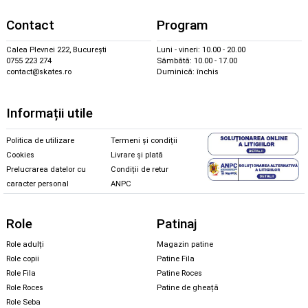
Contact
Program
Calea Plevnei 222, București
Luni - vineri: 10.00 - 20.00
0755 223 274
Sâmbătă: 10.00 - 17.00
contact@skates.ro
Duminică: închis
Informații utile
Politica de utilizare
Termeni și condiții
Cookies
Livrare și plată
Prelucrarea datelor cu
Condiții de retur
caracter personal
ANPC
Role
Patinaj
Role adulți
Magazin patine
Role copii
Patine Fila
Role Fila
Patine Roces
Role Roces
Patine de gheață
Role Seba