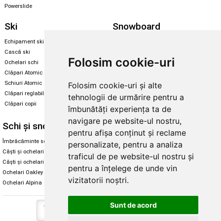
Powerslide
Ski
Snowboard
Echipament ski
Magazin snowboard
Cască ski
Echipament snowboard
Folosim cookie-uri
Ochelari schi
Legături Rome SDS
Clăpari Atomic
Skate & longboard
Schiuri Atomic
Folosim cookie-uri și alte
Clăpari reglabili
tehnologii de urmărire pentru a
Santa Cruz
Clăpari copii
îmbunătăți experiența ta de
Enuff Skateboards
navigare pe website-ul nostru,
Schi și snowboard
Diverse
pentru afișa conținut și reclame
Îmbrăcăminte schi și snowboard
Cum aleg rolele
personalizate, pentru a analiza
Căști și ochelari de iarnă
Cum aleg ochelarii
traficul de pe website-ul nostru și
Căști și ochelari Alpina
Ochelari de soare Oakley
pentru a înțelege de unde vin
Ochelari Oakley
Ochelari de soare Alpina
vizitatorii noștri.
Ochelari Alpina
Intretinere manusi
Sunt de acord