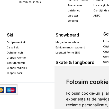
utilizare Cookies
condiții
Duminică: închis
Prelucrarea
Livrare și pl
datelor cu
Condiții de 
caracter
ANPC
personal
Sc
Ski
Snowboard
Îmbr
Echipament ski
Magazin snowboard
Cășt
Cască ski
Echipament snowboard
Cășt
Ochelari schi
Legături Rome SDS
Oche
Clăpari Atomic
Skate & longboard
Oche
Schiuri Atomic
Clăpari reglabili
Santa Cruz
Clăpari copii
Enuff Skateboards
Folosim cookie
Copyright 
Folosim cookie-uri și a
experiența ta de naviga
reclame personalizate, 