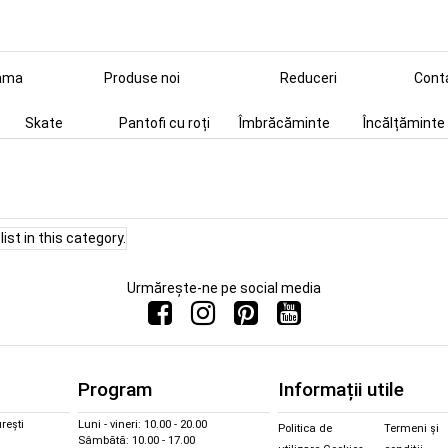
ama
Produse noi
Reduceri
Cont
Skate
Pantofi cu roți
Îmbrăcăminte
Încălțăminte
ist in this category.
Urmărește-ne pe social media
Program
Informații utile
rești
Luni - vineri: 10.00 - 20.00
Politica de
Termeni și
Sâmbătă: 10.00 - 17.00