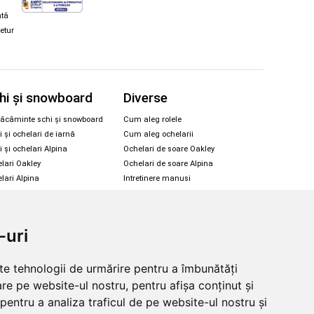
ată
retur
hi și snowboard
Diverse
ăcăminte schi și snowboard
Cum aleg rolele
i și ochelari de iarnă
Cum aleg ochelarii
i și ochelari Alpina
Ochelari de soare Oakley
lari Oakley
Ochelari de soare Alpina
lari Alpina
Intretinere manusi
-uri
© 2026 Skates.ro | SC Zmart Skating SRL
lte tehnologii de urmărire pentru a îmbunătăți
re pe website-ul nostru, pentru afișa conținut și
pentru a analiza traficul de pe website-ul nostru și