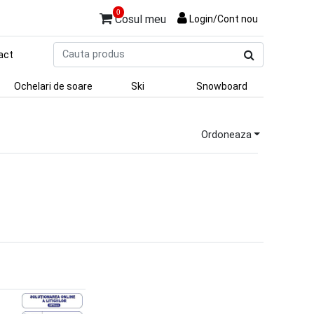
0
Cosul meu
Login/Cont nou
Cauta
act
produs
Ochelari de soare
Ski
Snowboard
Ordoneaza