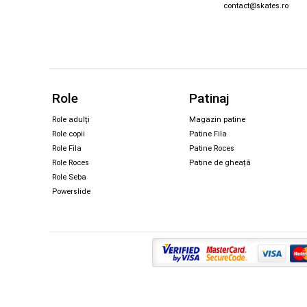
contact@skates.ro
Role
Patinaj
Role adulți
Magazin patine
Role copii
Patine Fila
Role Fila
Patine Roces
Role Roces
Patine de gheață
Role Seba
Powerslide