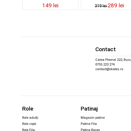
149 lei
289 lei
319 lei
Contact
Calea Plevnei 222, Bucu
0755 223 274
contact@skates.ro
Role
Patinaj
Role adulți
Magazin patine
Role copii
Patine Fila
Role Fila
Patine Roces