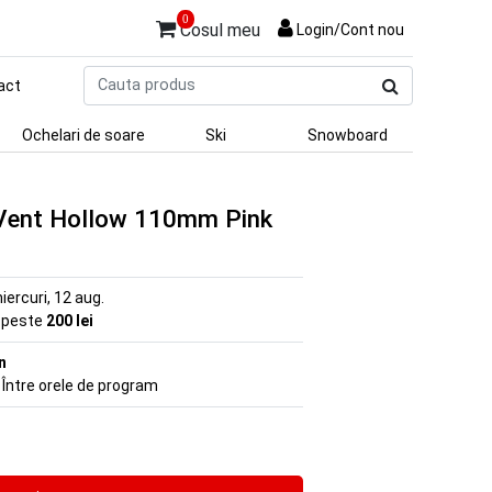
0
Cosul meu
Login/Cont nou
Cauta
act
produs
Ochelari de soare
Ski
Snowboard
 Vent Hollow 110mm Pink
iercuri, 12 aug.
e peste
200 lei
n
 Între orele de program