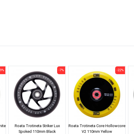
-9%
-7%
-22%
hite
Roata Trotineta Striker Lux
Roata Trotineta Core Hollowcore
Spoked 110mm Black
V2 110mm Yellow