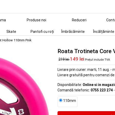
ama
Produse noi
Reduceri
Cont
Skate
Pantofi cu roți
Îmbrăcăminte
Încălțăminte
nt Hollow 110mm Pink
Roata Trotineta Core
149 lei
219 lei
Prețul include TVA
Livrare prin curier:
marti, 11 aug. - m
Livrare gratuită pentru comenzi d
Disponibilitate:
Online si in magazi
Comandă telefonic:
0755 223 274
-
110mm