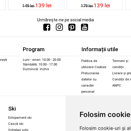
139 lei
139 lei
149 lei
179 lei
Urmărește-ne pe social media
Program
Informații utile
rești
Luni - vineri: 10.00 - 20.00
Politica de
Termeni și
Sâmbătă: 10.00 - 17.00
utilizare Cookies
condiții
Duminică: închis
Prelucrarea
Livrare și pl
datelor cu
Condiții de 
caracter
ANPC
personal
Sc
Ski
Snowboard
Folosim cookie
Îmbr
Echipament ski
Magazin snowboard
Cășt
Cască ski
Echipament snowboard
Folosim cookie-uri și a
Cășt
Ochelari schi
Legături Rome SDS