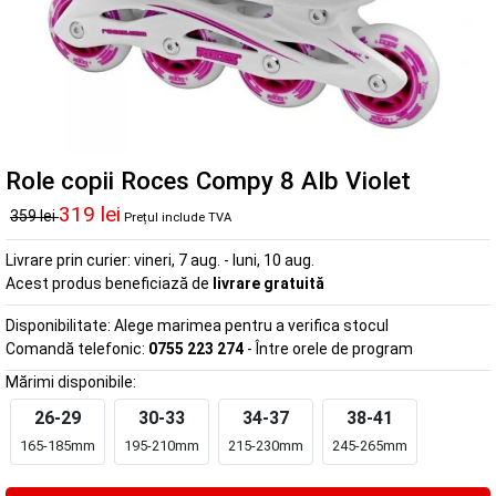
Role copii Roces Compy 8 Alb Violet
319 lei
359 lei
Prețul include TVA
Livrare prin curier:
vineri, 7 aug. - luni, 10 aug.
Acest produs beneficiază de
livrare gratuită
Disponibilitate:
Alege marimea pentru a verifica stocul
Comandă telefonic:
0755 223 274
- Între orele de program
Mărimi disponibile:
26-29
30-33
34-37
38-41
165-185mm
195-210mm
215-230mm
245-265mm