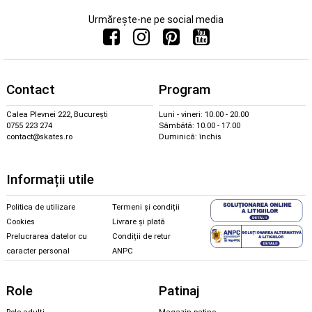
Urmărește-ne pe social media
Contact
Program
Calea Plevnei 222, București
Luni - vineri: 10.00 - 20.00
0755 223 274
Sâmbătă: 10.00 - 17.00
contact@skates.ro
Duminică: închis
Informații utile
Politica de utilizare
Termeni și condiții
Cookies
Livrare și plată
Prelucrarea datelor cu
Condiții de retur
caracter personal
ANPC
Role
Patinaj