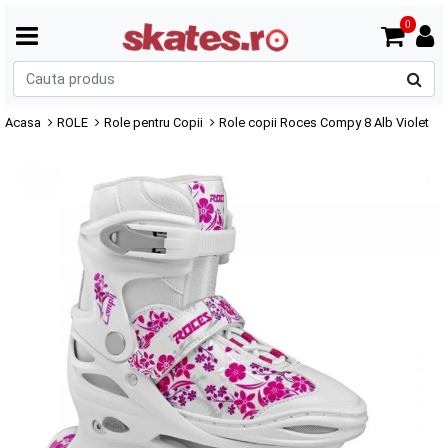
0
C
p
Acasa
ROLE
Role pentru Copii
Role copii Roces Compy 8 Alb Violet