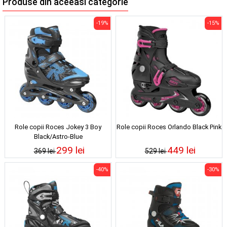
Produse din aceeasi categorie
-19%
-15%
Role copii Roces Jokey 3 Boy
Role copii Roces Orlando Black Pink
Black/Astro-Blue
299 lei
449 lei
369 lei
529 lei
-40%
-30%