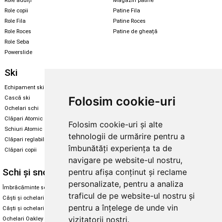
Role adulți
Magazin patine
Role copii
Patine Fila
Role Fila
Patine Roces
Role Roces
Patine de gheață
Role Seba
Powerslide
Ski
Snowboard
Echipament ski
Magazin snowboard
Folosim cookie-uri
Cască ski
Echipament snowboard
Ochelari schi
Legături Rome SDS
Clăpari Atomic
Folosim cookie-uri și alte
Skate & longboard
Schiuri Atomic
tehnologii de urmărire pentru a
Clăpari reglabili
Santa Cruz
îmbunătăți experiența ta de
Clăpari copii
Enuff Skateboards
navigare pe website-ul nostru,
Schi și snowboard
Diverse
pentru afișa conținut și reclame
personalizate, pentru a analiza
Îmbrăcăminte schi și snowboard
Cum aleg rolele
traficul de pe website-ul nostru și
Căști și ochelari de iarnă
Cum aleg ochelarii
pentru a înțelege de unde vin
Căști și ochelari Alpina
Ochelari de soare Oakley
vizitatorii noștri.
Ochelari Oakley
Ochelari de soare Alpina