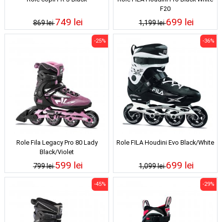
F20
749 lei
699 lei
869 lei
1,199 lei
-25%
-36%
Role Fila Legacy Pro 80 Lady
Role FILA Houdini Evo Black/White
Black/Violet
599 lei
699 lei
799 lei
1,099 lei
-45%
-29%