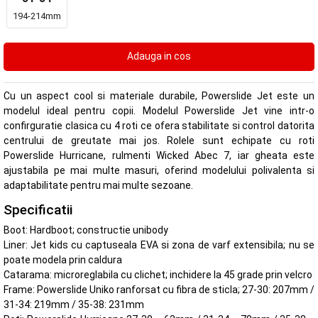
194-214mm
Cu un aspect cool si materiale durabile, Powerslide Jet este un
modelul ideal pentru copii. Modelul Powerslide Jet vine intr-o
confirguratie clasica cu 4 roti ce ofera stabilitate si control datorita
centrului de greutate mai jos. Rolele sunt echipate cu roti
Powerslide Hurricane, rulmenti Wicked Abec 7, iar gheata este
ajustabila pe mai multe masuri, oferind modelului polivalenta si
adaptabilitate pentru mai multe sezoane.
Specificatii
Boot: Hardboot; constructie unibody
Liner: Jet kids cu captuseala EVA si zona de varf extensibila; nu se
poate modela prin caldura
Catarama: microreglabila cu clichet; inchidere la 45 grade prin velcro
Frame: Powerslide Uniko ranforsat cu fibra de sticla; 27-30: 207mm /
31-34: 219mm / 35-38: 231mm