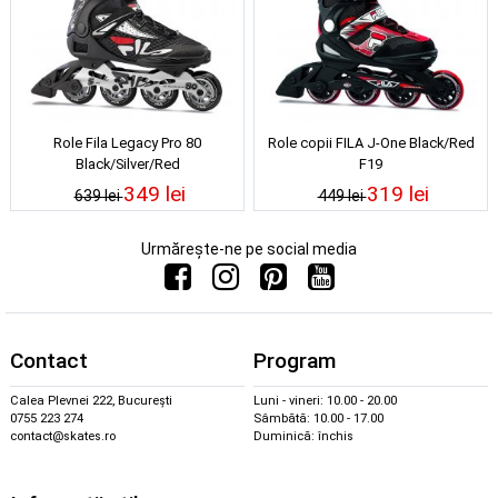
Role Fila Legacy Pro 80
Role copii FILA J-One Black/Red
Black/Silver/Red
F19
349 lei
319 lei
639 lei
449 lei
Urmărește-ne pe social media
Contact
Program
Calea Plevnei 222, București
Luni - vineri: 10.00 - 20.00
0755 223 274
Sâmbătă: 10.00 - 17.00
contact@skates.ro
Duminică: închis