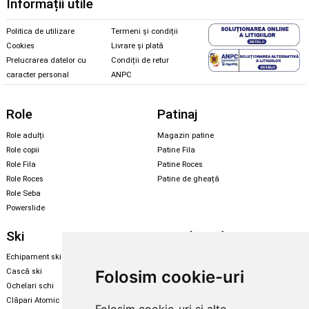
Informații utile
Politica de utilizare
Termeni și condiții
Cookies
Livrare și plată
Prelucrarea datelor cu
Condiții de retur
caracter personal
ANPC
Role
Patinaj
Role adulți
Magazin patine
Role copii
Patine Fila
Role Fila
Patine Roces
Role Roces
Patine de gheață
Role Seba
Powerslide
Ski
Snowboard
Echipament ski
Magazin snowboard
Folosim cookie-uri
Cască ski
Echipament snowboard
Ochelari schi
Legături Rome SDS
Clăpari Atomic