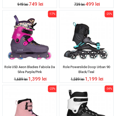
749 lei
499 lei
949 lei
739 lei
-17%
-25%
Role USD Aeon Bladies Fabiola Da
Role Powerslide Doop Urban 90
Silva Purple/Pink
Black/Teal
1,399 lei
1,199 lei
1,689 lei
1,589 lei
-23%
-34%