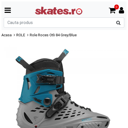
0
C
p
Acasa
ROLE
Role Roces Otli 84 Grey/Blue