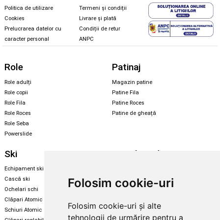
Politica de utilizare
Termeni și condiții
Cookies
Livrare și plată
Prelucrarea datelor cu
Condiții de retur
caracter personal
ANPC
Role
Patinaj
Role adulți
Magazin patine
Role copii
Patine Fila
Role Fila
Patine Roces
Role Roces
Patine de gheață
Role Seba
Powerslide
Ski
Snowboard
Echipament ski
Magazin snowboard
Folosim cookie-uri
Cască ski
Echipament snowboard
Ochelari schi
Legături Rome SDS
Clăpari Atomic
Folosim cookie-uri și alte
Skate & longboard
Schiuri Atomic
tehnologii de urmărire pentru a