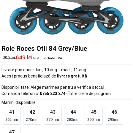
Role Roces Otli 84 Grey/Blue
649 lei
799 lei
Prețul include TVA
Livrare prin curier:
luni, 10 aug. - marti, 11 aug.
Acest produs beneficiază de
livrare gratuită
Disponibilitate:
Alege marimea pentru a verifica stocul
Comandă telefonic:
0755 223 274
- Între orele de program
Mărimi disponibile:
41
42
43
44
45
46
262mm
270mm
279mm
283mm
290mm
295mm
47