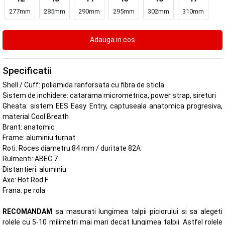
277mm
285mm
290mm
295mm
302mm
310mm
Specificatii
Shell / Cuff: poliamida ranforsata cu fibra de sticla
Sistem de inchidere: catarama micrometrica, power strap, sireturi
Gheata: sistem EES Easy Entry, captuseala anatomica progresiva,
material Cool Breath
Brant: anatomic
Frame: aluminiu turnat
Roti: Roces diametru 84 mm / duritate 82A
Rulmenti: ABEC 7
Distantieri: aluminiu
Axe: Hot Rod F
Frana: pe rola
RECOMANDAM
sa masurati lungimea talpii piciorului si sa alegeti
rolele cu 5-10 milimetri mai mari decat lungimea talpii. Astfel rolele