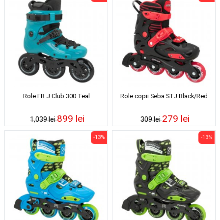
Role FR J Club 300 Teal
Role copii Seba STJ Black/Red
899 lei
279 lei
1,039 lei
309 lei
-13%
-13%