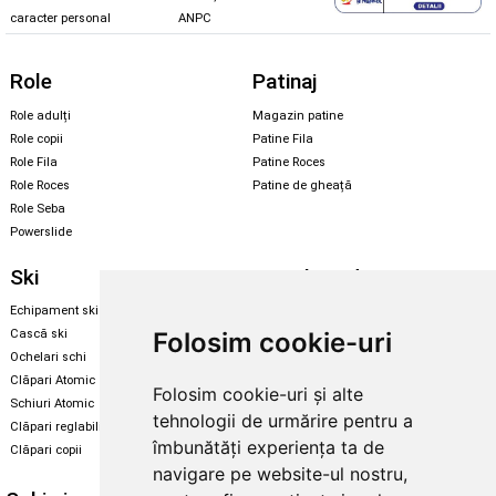
caracter personal
ANPC
Role
Patinaj
Role adulți
Magazin patine
Role copii
Patine Fila
Role Fila
Patine Roces
Role Roces
Patine de gheață
Role Seba
Powerslide
Ski
Snowboard
Echipament ski
Magazin snowboard
Folosim cookie-uri
Cască ski
Echipament snowboard
Ochelari schi
Legături Rome SDS
Clăpari Atomic
Folosim cookie-uri și alte
Skate & longboard
Schiuri Atomic
tehnologii de urmărire pentru a
Clăpari reglabili
Santa Cruz
îmbunătăți experiența ta de
Clăpari copii
Enuff Skateboards
navigare pe website-ul nostru,