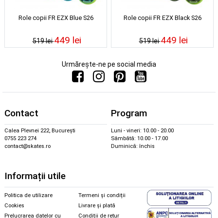
Role copii FR EZX Blue S26
Role copii FR EZX Black S26
449 lei
449 lei
519 lei
519 lei
Urmărește-ne pe social media
Contact
Program
Calea Plevnei 222, București
Luni - vineri: 10.00 - 20.00
0755 223 274
Sâmbătă: 10.00 - 17.00
contact@skates.ro
Duminică: închis
Informații utile
Politica de utilizare
Termeni și condiții
Cookies
Livrare și plată
Prelucrarea datelor cu
Condiții de retur