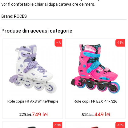
vor fi confortabile chiar si dupa cateva ore de mers.
Brand:
ROCES
Produse din aceeasi categorie
-4%
-13%
Role copii FR AXS White/Purple
Role copii FR EZX Pink S26
749 lei
449 lei
779 lei
519 lei
-13%
-10%