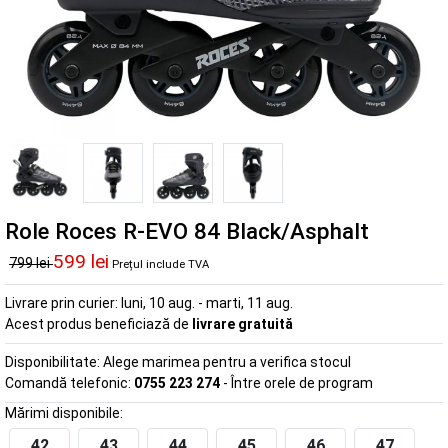
Role Roces R-EVO 84 Black/Asphalt
599 lei
799 lei
Prețul include TVA
Livrare prin curier:
luni, 10 aug. - marti, 11 aug.
Acest produs beneficiază de
livrare gratuită
Disponibilitate:
Alege marimea pentru a verifica stocul
Comandă telefonic:
0755 223 274
- Între orele de program
Mărimi disponibile:
42
43
44
45
46
47