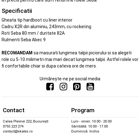
lin precis pentru care sunt renumite rolele Seba.
Specificatii
Gheata tip hardboot cu liner interior
Cadru X2R din aluminiu, 243mm, cu rockering
Roti Seba 80 mm / duritate 82A
Rulmenti Seba Abec 9
RECOMANDAM
sa masurati lungimea talpii piciorului si sa alegeti
role cu 5-10 milimetri mai mari decat lungimea talpii. Astfel rolele vor
fi confortabile chiar si dupa cateva ore de mers.
Urmărește-ne pe social media
Contact
Program
Calea Plevnei 222, București
Luni - vineri: 10.00 - 20.00
0755 223 274
Sâmbătă: 10.00 - 17.00
contact@skates.ro
Duminică: închis