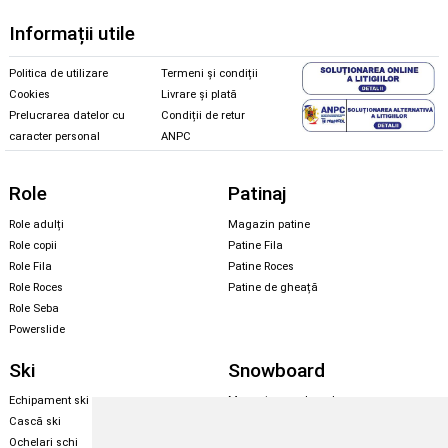
Informații utile
Politica de utilizare
Termeni și condiții
Cookies
Livrare și plată
Prelucrarea datelor cu
Condiții de retur
caracter personal
ANPC
Role
Patinaj
Role adulți
Magazin patine
Role copii
Patine Fila
Role Fila
Patine Roces
Role Roces
Patine de gheață
Role Seba
Powerslide
Ski
Snowboard
Echipament ski
Magazin snowboard
Cască ski
Echipament snowboard
Ochelari schi
Legături Rome SDS