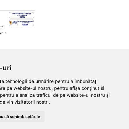
ată
retur
hi și snowboard
Diverse
-uri
ăcăminte schi și snowboard
Cum aleg rolele
i și ochelari de iarnă
Cum aleg ochelarii
lte tehnologii de urmărire pentru a îmbunătăți
i și ochelari Alpina
Ochelari de soare Oakley
re pe website-ul nostru, pentru afișa conținut și
lari Oakley
Ochelari de soare Alpina
lari Alpina
Intretinere manusi
pentru a analiza traficul de pe website-ul nostru și
e vin vizitatorii noștri.
u să schimb setările
© 2026 Skates.ro | SC Zmart Skating SRL