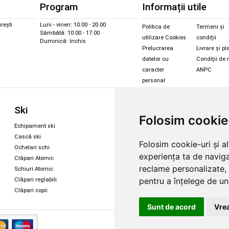
Program
Informații utile
rești
Luni - vineri: 10.00 - 20.00
Politica de
Termeni și
Sâmbătă: 10.00 - 17.00
utilizare Cookies
condiții
Duminică: închis
Prelucrarea
Livrare și pl
datelor cu
Condiții de 
caracter
ANPC
personal
Sc
Ski
Snowboard
Folosim cookie
Îmbr
Echipament ski
Magazin snowboard
Cășt
Cască ski
Echipament snowboard
Folosim cookie-uri și a
Cășt
Ochelari schi
Legături Rome SDS
experiența ta de naviga
Oche
Clăpari Atomic
Skate & longboard
Oche
reclame personalizate, 
Schiuri Atomic
pentru a înțelege de und
Clăpari reglabili
Santa Cruz
Clăpari copii
Enuff Skateboards
Sunt de acord
Vrea
Copyright 