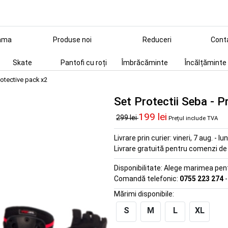
ama
Produse noi
Reduceri
Cont
Skate
Pantofi cu roți
Îmbrăcăminte
Încălțăminte
rotective pack x2
Set Protectii Seba - P
199 lei
299 lei
Prețul include TVA
Livrare prin curier:
vineri, 7 aug. - lu
Livrare gratuită pentru comenzi d
Disponibilitate:
Alege marimea pentr
Comandă telefonic:
0755 223 274
-
Mărimi disponibile:
S
M
L
XL