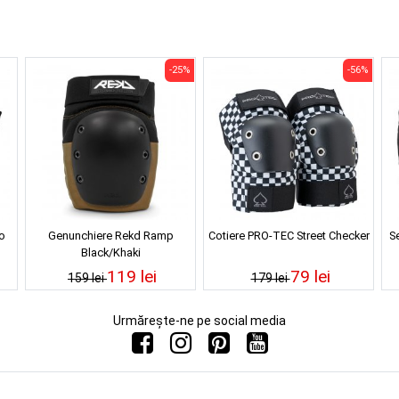
-25%
-56%
o
Genunchiere Rekd Ramp
Cotiere PRO-TEC Street Checker
Se
Black/Khaki
119 lei
79 lei
159 lei
179 lei
Urmărește-ne pe social media