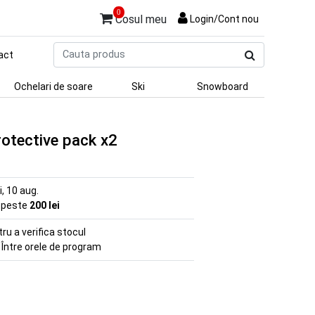
0
Cosul meu
Login/Cont nou
Cauta
act
produs
Ochelari de soare
Ski
Snowboard
rotective pack x2
ni, 10 aug.
e peste
200 lei
u a verifica stocul
 Între orele de program