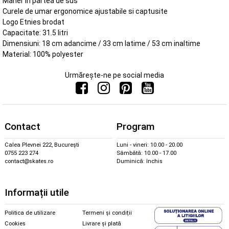
Maner in partea de sus
Curele de umar ergonomice ajustabile si captusite
Logo Etnies brodat
Capacitate: 31.5 litri
Dimensiuni: 18 cm adancime / 33 cm latime / 53 cm inaltime
Material: 100% polyester
Urmărește-ne pe social media
Contact
Program
Calea Plevnei 222, București
Luni - vineri: 10.00 - 20.00
0755 223 274
Sâmbătă: 10.00 - 17.00
contact@skates.ro
Duminică: închis
Informații utile
Politica de utilizare
Termeni și condiții
Cookies
Livrare și plată