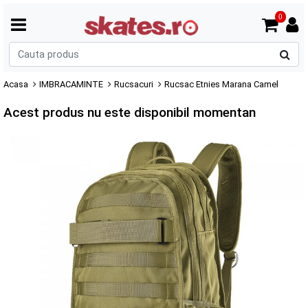
0
C
p
Acasa
IMBRACAMINTE
Rucsacuri
Rucsac Etnies Marana Camel
Acest produs nu este disponibil momentan