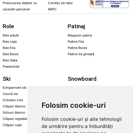
Prelucrarea datelor cu
Condiții de retur
caracter personal
ANPC
Role
Patinaj
Role adulți
Magazin patine
Role copii
Patine Fila
Role Fila
Patine Roces
Role Roces
Patine de gheață
Role Seba
Powerslide
Ski
Snowboard
Echipament ski
Magazin snowboard
Cască ski
Echipament snowboard
Ochelari schi
Legături Rome SDS
Folosim cookie-uri
Clăpari Atomic
Skate & longboard
Schiuri Atomic
Folosim cookie-uri și alte tehnologii
Clăpari reglabili
Santa Cruz
de urmărire pentru a îmbunătăți
Clăpari copii
Enuff Skateboards