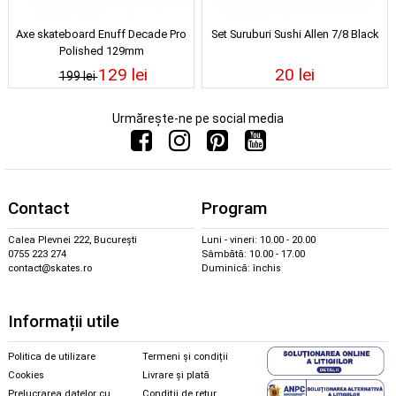
Axe skateboard Enuff Decade Pro
Set Suruburi Sushi Allen 7/8 Black
Polished 129mm
129 lei
20 lei
199 lei
Urmărește-ne pe social media
Contact
Program
Calea Plevnei 222, București
Luni - vineri: 10.00 - 20.00
0755 223 274
Sâmbătă: 10.00 - 17.00
contact@skates.ro
Duminică: închis
Informații utile
Politica de utilizare
Termeni și condiții
Cookies
Livrare și plată
Prelucrarea datelor cu
Condiții de retur