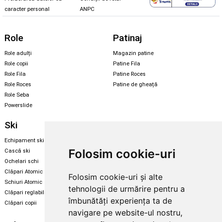
caracter personal
ANPC
Role
Patinaj
Role adulți
Magazin patine
Role copii
Patine Fila
Role Fila
Patine Roces
Role Roces
Patine de gheață
Role Seba
Powerslide
Ski
Snowboard
Echipament ski
Magazin snowboard
Folosim cookie-uri
Cască ski
Echipament snowboard
Ochelari schi
Legături Rome SDS
Clăpari Atomic
Folosim cookie-uri și alte
Skate & longboard
Schiuri Atomic
tehnologii de urmărire pentru a
Clăpari reglabili
Santa Cruz
îmbunătăți experiența ta de
Clăpari copii
Enuff Skateboards
navigare pe website-ul nostru,