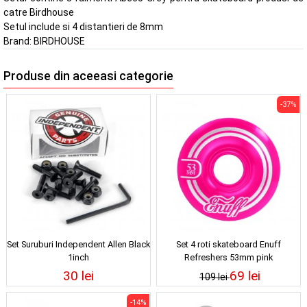
catre Birdhouse
Setul include si 4 distantieri de 8mm
Brand:
BIRDHOUSE
Produse din aceeasi categorie
-37%
Set Suruburi Independent Allen Black
Set 4 roti skateboard Enuff
1inch
Refreshers 53mm pink
30 lei
69 lei
109 lei
-14%